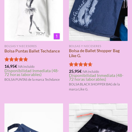
BOLSAS Y NECESERES
BOLSAS Y NECESERES
Bolsa de Ballet Shopper Bag
Bolsa Puntas Ballet Techdance
Like G.
Valorado
16,95
€
IVA incluido
Disponibilidad Inmediata (48-
con
4.75
Valorado
25,95
€
IVA incluido
72 horas laborables)
Disponibilidad Inmediata (48-
de 5
con
4.67
72 horas laborables)
BOLSA PUNTAS de la marca Techdance
de 5
BOLSA BLACK SHOPPER BAG de la
marca Like G.