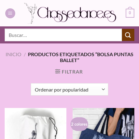
Saltar
al
0
contenido
Buscar
por:
INICIO
/
PRODUCTOS ETIQUETADOS “BOLSA PUNTAS
BALLET”
FILTRAR
2 colores