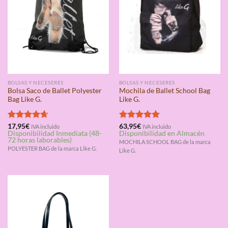
BOLSAS Y NECESERES
BOLSAS Y NECESERES
Bolsa Saco de Ballet Polyester
Mochila de Ballet School Bag
Bag Like G.
Like G.
Valorado
17,95
€
Valorado
63,95
€
IVA incluido
IVA incluido
Disponibilidad Inmediata (48-
Disponibilidad en Almacén
con
4.67
con
5.00
72 horas laborables)
de 5
de 5
MOCHILA SCHOOL BAG de la marca
POLYESTER BAG de la marca Like G.
Like G.