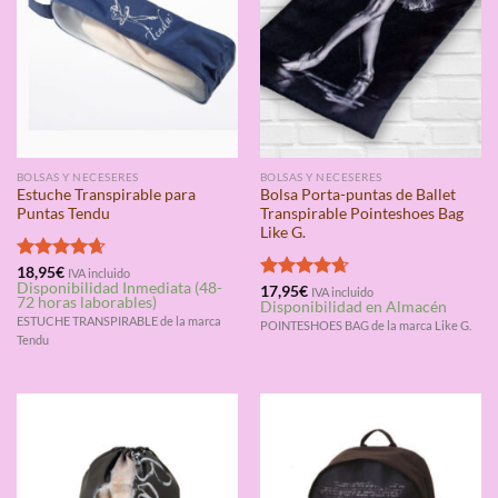
BOLSAS Y NECESERES
BOLSAS Y NECESERES
Estuche Transpirable para
Bolsa Porta-puntas de Ballet
Puntas Tendu
Transpirable Pointeshoes Bag
Like G.
Valorado
18,95
€
IVA incluido
Disponibilidad Inmediata (48-
con
4.67
Valorado
17,95
€
IVA incluido
72 horas laborables)
Disponibilidad en Almacén
de 5
con
4.67
ESTUCHE TRANSPIRABLE de la marca
de 5
POINTESHOES BAG de la marca Like G.
Tendu