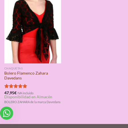
CHAQUETAS
Bolero Flamenco Zahara
Davedans
Valorado
47,95
€
IVA incluido
Disponibilidad en Almacén
con
5.00
de 5
BOLERO ZAHARA de la marca Davedans