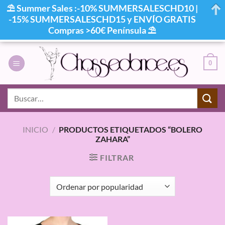
⛱ Summer Sales :-10% SUMMERSALESCHD10 |
-15% SUMMERSALESCHD15 y ENVÍO GRATIS
Compras >60€ Península ⛱
Saltar
al
0
contenido
Buscar
por:
INICIO
/
PRODUCTOS ETIQUETADOS “BOLERO
ZAHARA”
FILTRAR