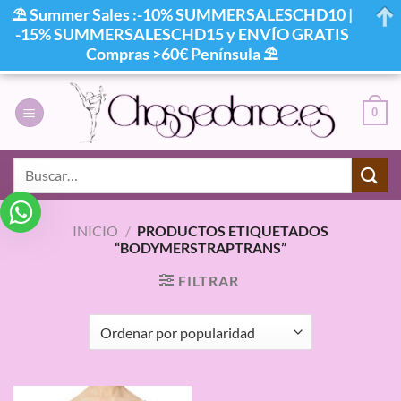
⛱ Summer Sales :-10% SUMMERSALESCHD10 |
-15% SUMMERSALESCHD15 y ENVÍO GRATIS
Compras >60€ Península ⛱
Saltar
al
0
contenido
Buscar
por:
INICIO
/
PRODUCTOS ETIQUETADOS
“BODYMERSTRAPTRANS”
FILTRAR