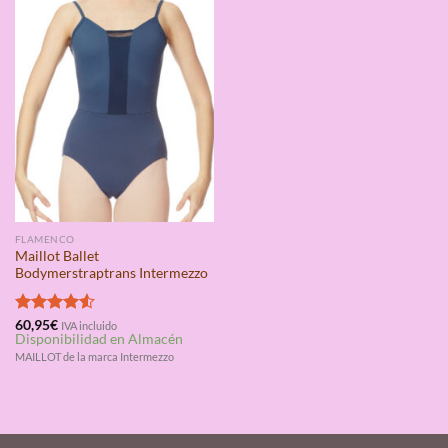
FLAMENCO
Maillot Ballet
Bodymerstraptrans Intermezzo
Valorado
60,95
€
IVA incluido
Disponibilidad en Almacén
con
4.50
de 5
MAILLOT de la marca Intermezzo