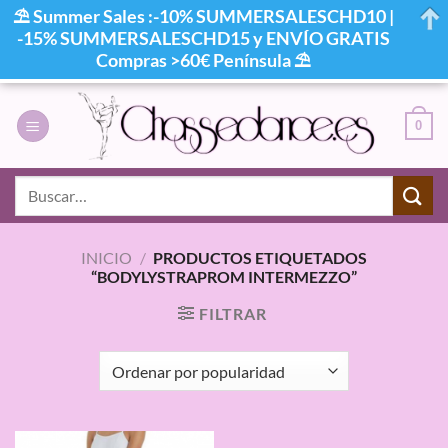
⛱ Summer Sales :-10% SUMMERSALESCHD10 |
-15% SUMMERSALESCHD15 y ENVÍO GRATIS
Compras >60€ Península ⛱
Saltar
al
0
contenido
Buscar
por:
INICIO
/
PRODUCTOS ETIQUETADOS
“BODYLYSTRAPROM INTERMEZZO”
FILTRAR