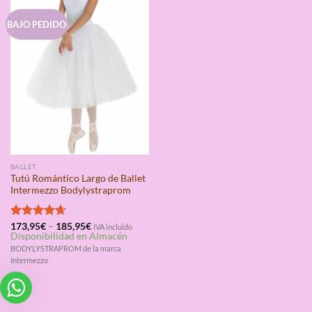
BAJO PEDIDO
BALLET
Tutú Romántico Largo de Ballet
Intermezzo Bodylystraprom
Valorado
173,95
€
–
185,95
€
IVA incluido
Disponibilidad en Almacén
con
4.67
de 5
BODYLYSTRAPROM de la marca
Intermezzo