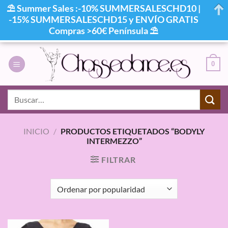
⛱ Summer Sales :-10% SUMMERSALESCHD10 |
-15% SUMMERSALESCHD15 y ENVÍO GRATIS
Compras >60€ Península ⛱
Saltar
al
0
contenido
Buscar
por:
INICIO
/
PRODUCTOS ETIQUETADOS “BODYLY
INTERMEZZO”
FILTRAR