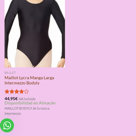
BALLET
Maillot Lycra Manga Larga
Intermezzo Bodyly
Valorado
44,95
€
IVA incluido
Disponibilidad en Almacén
con
4.00
de 5
MAILLOT BODYLY de la marca
Intermezzo