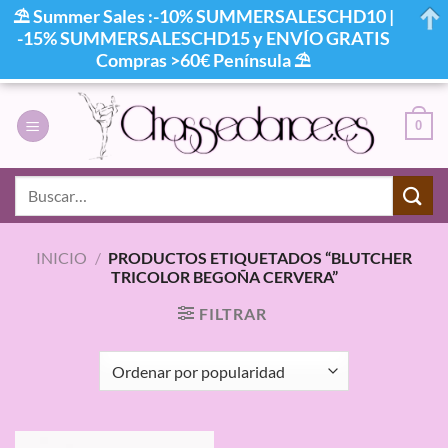
⛱ Summer Sales :-10% SUMMERSALESCHD10 |
-15% SUMMERSALESCHD15 y ENVÍO GRATIS
Compras >60€ Península ⛱
Saltar
al
0
contenido
Buscar
por:
INICIO
/
PRODUCTOS ETIQUETADOS “BLUTCHER
TRICOLOR BEGOÑA CERVERA”
FILTRAR