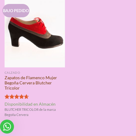
BAJO PEDIDO
CALZADO
Zapatos de Flamenco Mujer
Begoña Cervera Blutcher
Tricolor
Valorado
Disponibilidad en Almacén
con
4.67
BLUTCHER TRICOLOR de la marca
de 5
Begoña Cervera