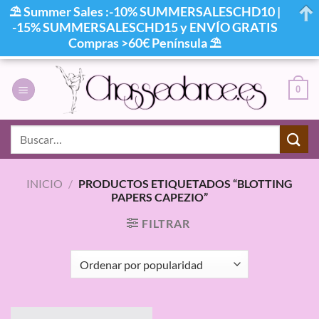
⛱ Summer Sales :-10% SUMMERSALESCHD10 |
-15% SUMMERSALESCHD15 y ENVÍO GRATIS
Compras >60€ Península ⛱
Saltar
al
0
contenido
Buscar
por:
INICIO
/
PRODUCTOS ETIQUETADOS “BLOTTING
PAPERS CAPEZIO”
FILTRAR