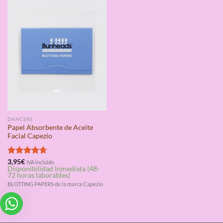
DANCERS
Papel Absorbente de Aceite
Facial Capezio
Valorado
3,95
€
IVA incluido
Disponibilidad Inmediata (48-
con
4.67
72 horas laborables)
de 5
BLOTTING PAPERS de la marca Capezio