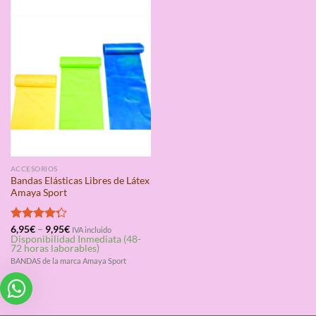
ACCESORIOS
Bandas Elásticas Libres de Látex
Amaya Sport
Valorado
6,95
€
–
9,95
€
IVA incluido
Disponibilidad Inmediata (48-
con
4.25
72 horas laborables)
de 5
BANDAS de la marca Amaya Sport