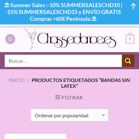
⛱ Summer Sales :-10% SUMMERSALESCHD10 |
-15% SUMMERSALESCHD15 y ENVÍO GRATIS
Compras >60€ Península ⛱
Saltar
al
0
contenido
Buscar
por:
INICIO
/
PRODUCTOS ETIQUETADOS “BANDAS SIN
LATEX”
FILTRAR