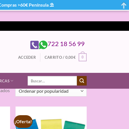
mpras >60€ Península ⛱
722 18 56 99
0
ACCEDER
CARRITO /
0,00
€
Buscar
RCAS
por:
Ordenado
tados
por
popularidad
¡Oferta!