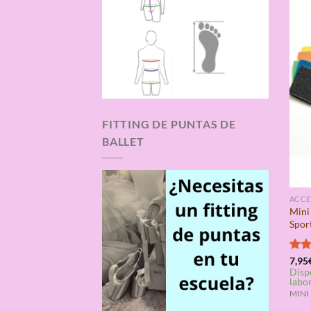
FITTING DE PUNTAS DE
BALLET
ACCE
Mini
Spor
Valo
7,95
Disp
con
labo
de 5
MINI 