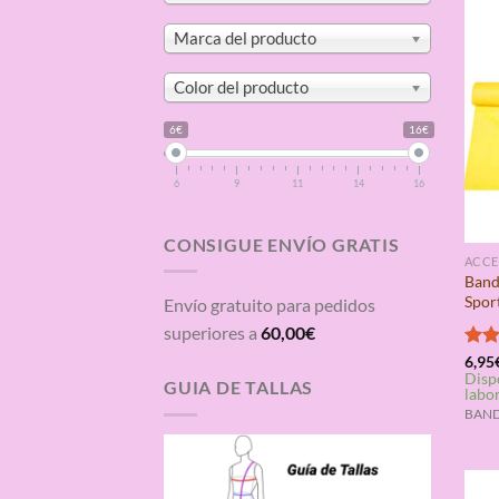
Marca del producto
Color del producto
6€
16€
6
9
11
14
16
CONSIGUE ENVÍO GRATIS
ACCE
Band
Spor
Envío gratuito para pedidos
superiores a
60,00
€
Valo
6,95
Disp
con
GUIA DE TALLAS
labo
de 5
BANDA