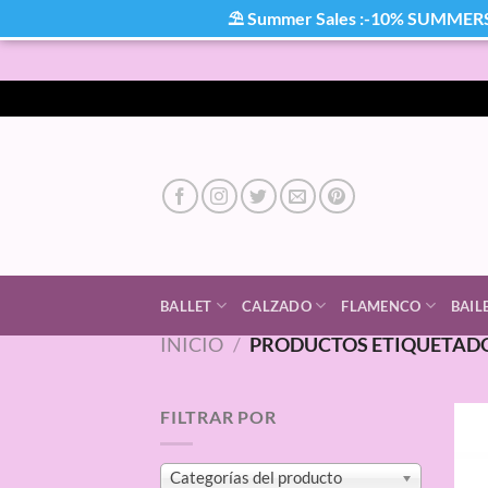
⛱ Summer Sales :-10% SUMMER
Saltar
al
contenido
BALLET
CALZADO
FLAMENCO
BAIL
INICIO
/
PRODUCTOS ETIQUETADO
FILTRAR POR
Categorías del producto