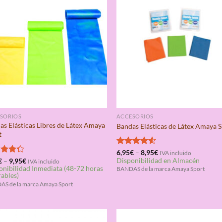
SORIOS
ACCESORIOS
as Elásticas Libres de Látex Amaya
Bandas Elásticas de Látex Amaya 
t
Valorado
6,95
€
–
8,95
€
IVA incluido
Disponibilidad en Almacén
con
4.50
rado
€
–
9,95
€
IVA incluido
onibilidad Inmediata (48-72 horas
de 5
4.25
BANDAS de la marca Amaya Sport
rables)
S de la marca Amaya Sport