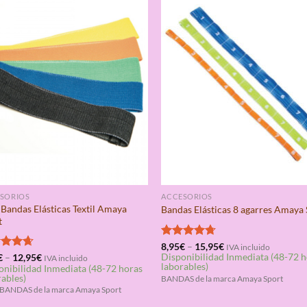
SORIOS
ACCESORIOS
 Bandas Elásticas Textil Amaya
Bandas Elásticas 8 agarres Amaya
t
Valorado
8,95
€
–
15,95
€
IVA incluido
Disponibilidad Inmediata (48-72 
con
4.67
rado
€
–
12,95
€
IVA incluido
laborables)
onibilidad Inmediata (48-72 horas
de 5
4.67
rables)
BANDAS de la marca Amaya Sport
BANDAS de la marca Amaya Sport