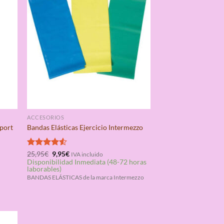
ACCESORIOS
Sport
Bandas Elásticas Ejercicio Intermezzo
El
El
Valorado
25,95
€
9,95
€
IVA incluido
precio
precio
Disponibilidad Inmediata (48-72 horas
con
4.50
original
actual
laborables)
de 5
era:
es:
BANDAS ELÁSTICAS de la marca Intermezzo
25,95€.
9,95€.