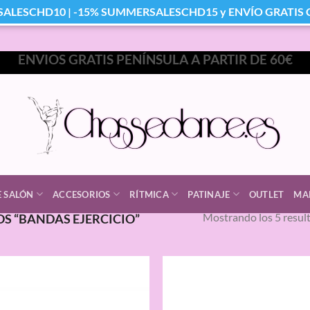
SALESCHD10 | -15% SUMMERSALESCHD15 y ENVÍO GRATIS Co
ENVIOS GRATIS PENÍNSULA A PARTIR DE 60€
E SALÓN
ACCESORIOS
RÍTMICA
PATINAJE
OUTLET
MA
Mostrando los 5 resul
S “BANDAS EJERCICIO”