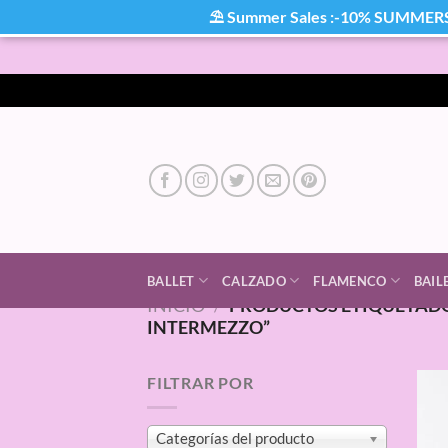
⛱ Summer Sales :-10% SUMMER
Saltar
al
contenido
BALLET
CALZADO
FLAMENCO
BAIL
INICIO
/
PRODUCTOS ETIQUETADO
INTERMEZZO”
FILTRAR POR
Categorías del producto