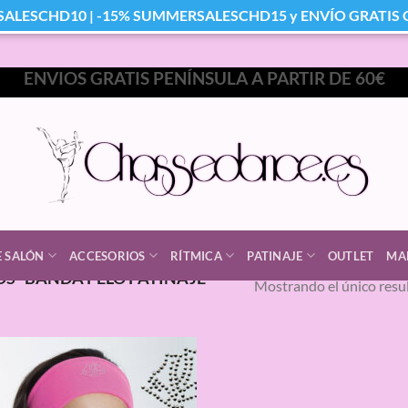
SALESCHD10 | -15% SUMMERSALESCHD15 y ENVÍO GRATIS Co
ENVIOS GRATIS PENÍNSULA A PARTIR DE 60€
E SALÓN
ACCESORIOS
RÍTMICA
PATINAJE
OUTLET
MA
S “BANDA PELO PATINAJE
Mostrando el único resu