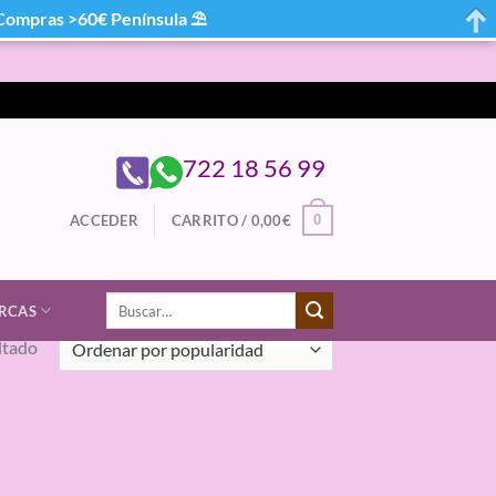
mpras >60€ Península ⛱
722 18 56 99
0
ACCEDER
CARRITO /
0,00
€
Buscar
RCAS
por:
ltado