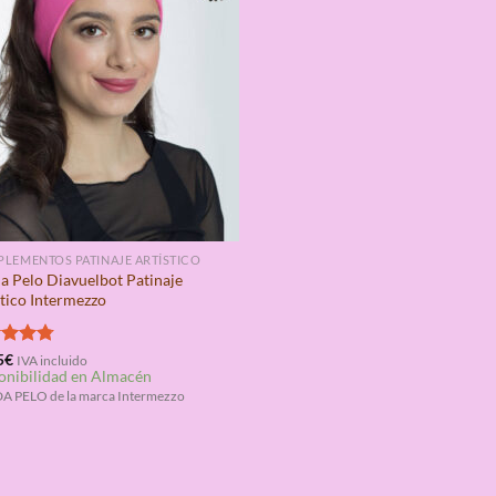
LEMENTOS PATINAJE ARTÍSTICO
a Pelo Diavuelbot Patinaje
stico Intermezzo
rado
5
€
IVA incluido
onibilidad en Almacén
4.75
 PELO de la marca Intermezzo