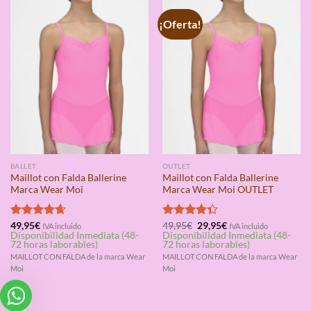
¡Oferta!
BALLET
OUTLET
Maillot con Falda Ballerine
Maillot con Falda Ballerine
Marca Wear Moi
Marca Wear Moi OUTLET
El
El
Valorado
49,95
€
Valorado
49,95
€
29,95
€
IVA incluido
IVA incluido
precio
precio
Disponibilidad Inmediata (48-
Disponibilidad Inmediata (48-
con
4.67
con
4.33
original
actual
72 horas laborables)
72 horas laborables)
de 5
de 5
era:
es:
MAILLOT CON FALDA de la marca Wear
MAILLOT CON FALDA de la marca Wear
49,95€.
29,95€.
Moi
Moi