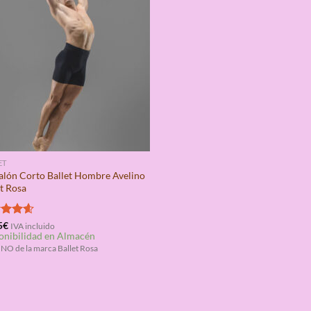
ET
alón Corto Ballet Hombre Avelino
et Rosa
rado
5
€
IVA incluido
onibilidad en Almacén
4.60
NO de la marca Ballet Rosa