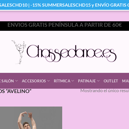
SALESCHD10 | -15% SUMMERSALESCHD15 y ENVÍO GRATIS Co
ENVIOS GRATIS PENÍNSULA A PARTIR DE 60€
E SALÓN
ACCESORIOS
RÍTMICA
PATINAJE
OUTLET
MA
Mostrando el único resu
S “AVELINO”