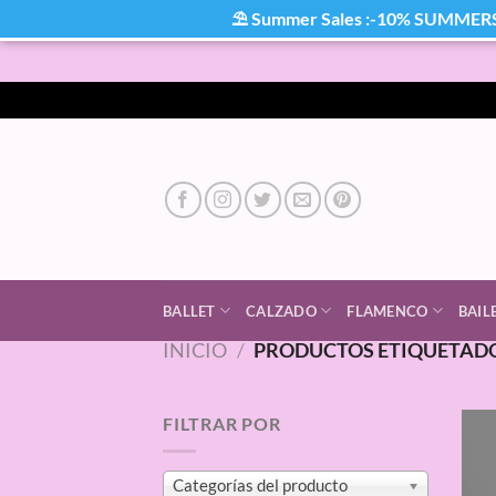
⛱ Summer Sales :-10% SUMMER
Saltar
al
contenido
BALLET
CALZADO
FLAMENCO
BAIL
INICIO
/
PRODUCTOS ETIQUETADO
FILTRAR POR
Categorías del producto