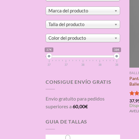
Marca del producto
Talla del producto
Color del producto
37€
38€
37
37
38
38
38
BALL
Pant
CONSIGUE ENVÍO GRATIS
Ball
Envío gratuito para pedidos
Valo
37,9
Disp
con
superiores a
60,00
€
de 5
AVELI
GUIA DE TALLAS