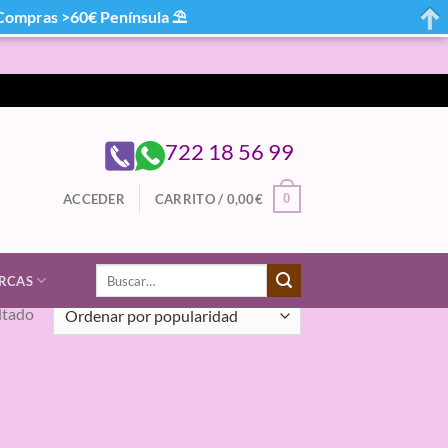
mpras >60€ Península ⛱
722 18 56 99
0
ACCEDER
CARRITO /
0,00
€
Buscar
RCAS
por:
ltado