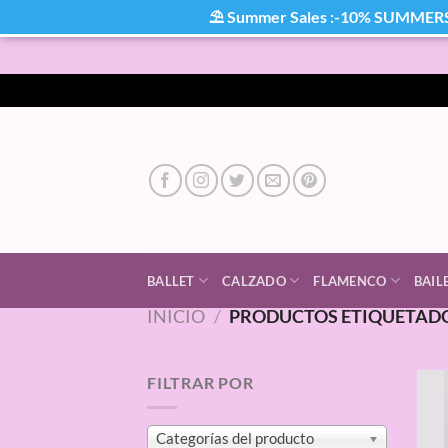
⛱ Summer Sales :-10% SUMMER
Saltar
al
contenido
BALLET
CALZADO
FLAMENCO
BAIL
INICIO
/
PRODUCTOS ETIQUETADO
FILTRAR POR
Categorías del producto