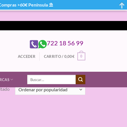
mpras >60€ Península ⛱
722 18 56 99
0
ACCEDER
CARRITO /
0,00
€
Buscar
RCAS
por:
ltado