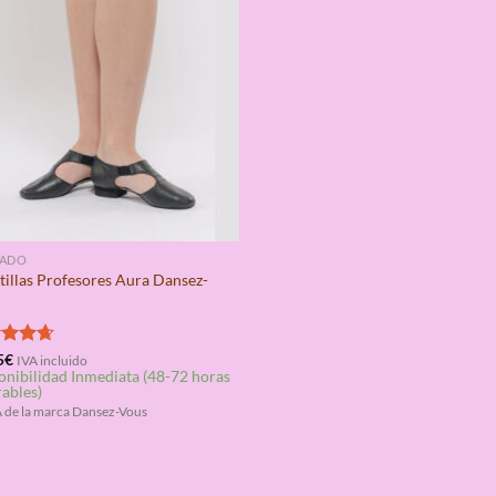
ZADO
tillas Profesores Aura Dansez-
rado
5
€
IVA incluido
onibilidad Inmediata (48-72 horas
4.67
rables)
de la marca Dansez-Vous