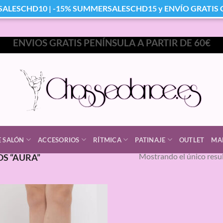
SALESCHD10 | -15% SUMMERSALESCHD15 y ENVÍO GRATIS Co
ENVIOS GRATIS PENÍNSULA A PARTIR DE 60€
E SALÓN
ACCESORIOS
RÍTMICA
PATINAJE
OUTLET
MA
Mostrando el único resu
S “AURA”