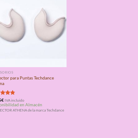
SORIOS
ector para Puntas Techdance
na
rado
5
€
IVA incluido
onibilidad en Almacén
4.75
ECTOR ATHENA de la marca Techdance