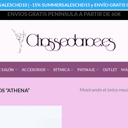
SALESCHD10 | -15% SUMMERSALESCHD15 y ENVÍO GRATIS Co
ENVIOS GRATIS PENÍNSULA A PARTIR DE 60€
E SALÓN
ACCESORIOS
RÍTMICA
PATINAJE
OUTLET
MA
Mostrando el único resu
S “ATHENA”