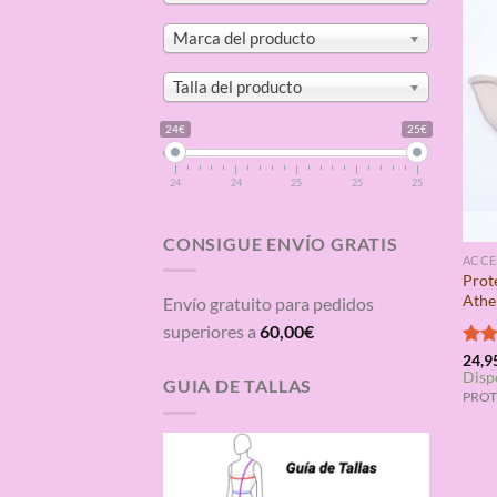
Marca del producto
Talla del producto
24€
25€
24
24
25
25
25
CONSIGUE ENVÍO GRATIS
ACCE
Prot
Athe
Envío gratuito para pedidos
superiores a
60,00
€
Valo
24,9
Disp
con
GUIA DE TALLAS
de 5
PROT