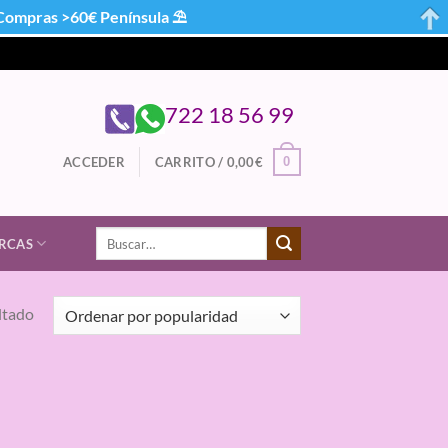
mpras >60€ Península ⛱
722 18 56 99
0
ACCEDER
CARRITO /
0,00
€
Buscar
RCAS
por:
ltado