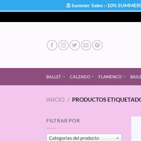
⛱ Summer Sales :-10% SUMMER
Saltar
al
contenido
BALLET
CALZADO
FLAMENCO
BAIL
INICIO
/
PRODUCTOS ETIQUETADO
FILTRAR POR
Categorías del producto