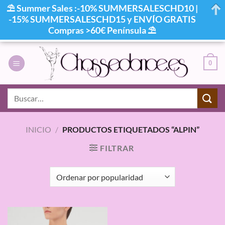
⛱ Summer Sales :-10% SUMMERSALESCHD10 |
-15% SUMMERSALESCHD15 y ENVÍO GRATIS
Compras >60€ Península ⛱
Saltar
al
0
contenido
Buscar
por:
INICIO
/
PRODUCTOS ETIQUETADOS “ALPIN”
FILTRAR