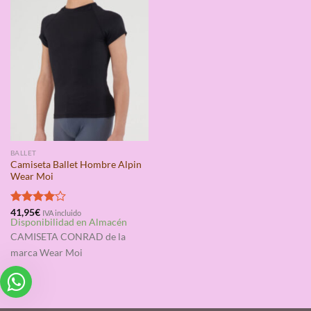
BALLET
Camiseta Ballet Hombre Alpin
Wear Moi
Valorado
41,95
€
IVA incluido
Disponibilidad en Almacén
con
4.00
de 5
CAMISETA CONRAD
de la
marca Wear Moi