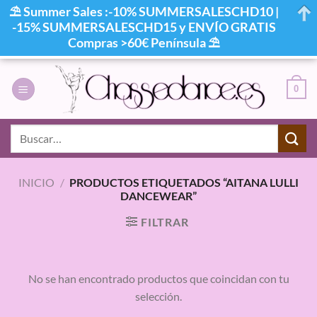
⛱ Summer Sales :-10% SUMMERSALESCHD10 |
-15% SUMMERSALESCHD15 y ENVÍO GRATIS
Compras >60€ Península ⛱
Saltar
al
0
contenido
Buscar
por:
INICIO
/
PRODUCTOS ETIQUETADOS “AITANA LULLI
DANCEWEAR”
FILTRAR
No se han encontrado productos que coincidan con tu
selección.