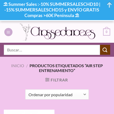
⛱ Summer Sales :-10% SUMMERSALESCHD10 |
-15% SUMMERSALESCHD15 y ENVÍO GRATIS
Compras >60€ Península ⛱
Saltar
al
0
contenido
Buscar
por:
INICIO
/
PRODUCTOS ETIQUETADOS “AIR STEP
ENTRENAMIENTO”
FILTRAR