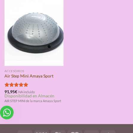
ACCESORIOS
Air Step Mini Amaya Sport
Valorado
91,95
€
IVA incluido
Disponibilidad en Almacén
con
5.00
de 5
AIR STEP MINI de la marca Amaya Sport