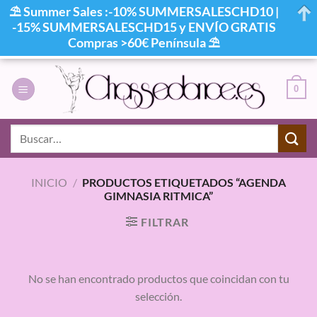
⛱ Summer Sales :-10% SUMMERSALESCHD10 |
-15% SUMMERSALESCHD15 y ENVÍO GRATIS
Compras >60€ Península ⛱
Saltar
al
0
contenido
Buscar
por:
INICIO
/
PRODUCTOS ETIQUETADOS “AGENDA
GIMNASIA RITMICA”
FILTRAR
No se han encontrado productos que coincidan con tu
selección.