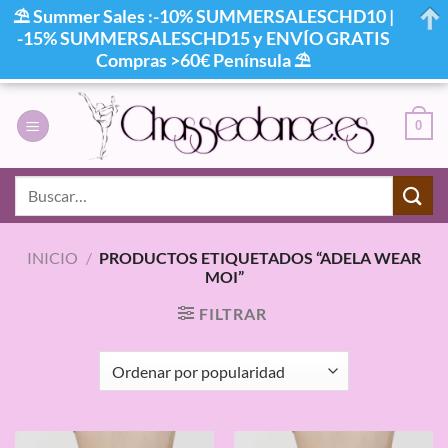
⛱ Summer Sales :-10% SUMMERSALESCHD10 |
-15% SUMMERSALESCHD15 y ENVÍO GRATIS
Compras >60€ Península ⛱
Saltar
al
0
contenido
Buscar
por:
INICIO
/
PRODUCTOS ETIQUETADOS “ADELA WEAR
MOI”
FILTRAR