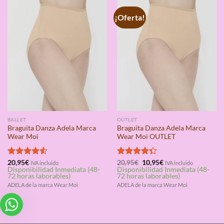
¡Oferta!
BALLET
OUTLET
Braguita Danza Adela Marca
Braguita Danza Adela Marca
Wear Moi
Wear Moi OUTLET
El
El
Valorado
20,95
€
Valorado
20,95
€
10,95
€
IVA incluido
IVA incluido
precio
precio
Disponibilidad Inmediata (48-
Disponibilidad Inmediata (48-
con
4.50
con
4.33
original
actual
72 horas laborables)
72 horas laborables)
de 5
de 5
era:
es:
ADELA de la marca Wear Moi
ADELA de la marca Wear Moi
20,95€.
10,95€.