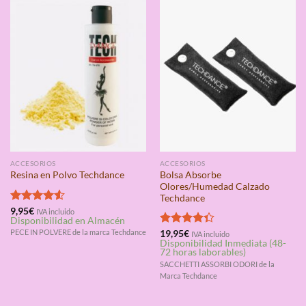
ACCESORIOS
ACCESORIOS
Bolsa Absorbe
Resina en Polvo Techdance
Olores/Humedad Calzado
Techdance
Valorado
9,95
€
IVA incluido
Disponibilidad en Almacén
con
4.50
de 5
PECE IN POLVERE de la marca Techdance
Valorado
19,95
€
IVA incluido
Disponibilidad Inmediata (48-
con
4.33
72 horas laborables)
de 5
SACCHETTI ASSORBI ODORI de la
Marca Techdance