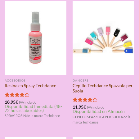
ACCESORIOS
DANCERS
Cepillo Techdance Spazzola per
Resina en Spray Techdance
Suola
Valorado
18,95
€
IVA incluido
Disponibilidad Inmediata (48-
con
4.33
Valorado
11,95
€
IVA incluido
72 horas laborables)
Disponibilidad en Almacén
de 5
con
4.33
SPRAY ROSIN de la marca Techdance
de 5
CEPILLO SPAZZOLA PER SUOLA de la
marca Techdance