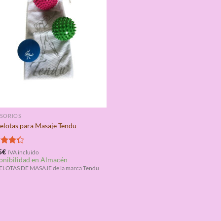
SORIOS
Pelotas para Masaje Tendu
rado
5
€
IVA incluido
onibilidad en Almacén
4.33
ELOTAS DE MASAJE de la marca Tendu