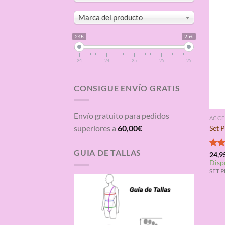
Marca del producto
24€
25€
24
24
25
25
25
CONSIGUE ENVÍO GRATIS
Envío gratuito para pedidos
ACCE
superiores a
60,00
€
Set 
GUIA DE TALLAS
Valo
24,9
Disp
con
de 5
SET P