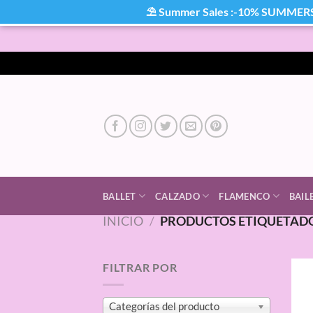
⛱ Summer Sales :-10% SUMMER
Saltar
al
contenido
BALLET
CALZADO
FLAMENCO
BAIL
INICIO
/
PRODUCTOS ETIQUETADO
FILTRAR POR
Categorías del producto