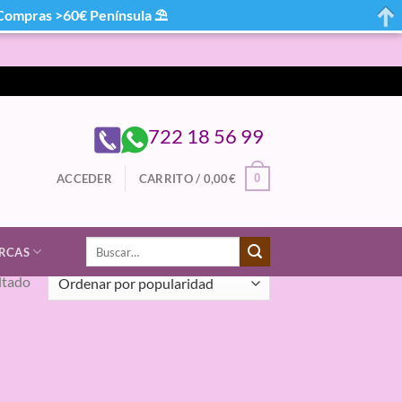
mpras >60€ Península ⛱
722 18 56 99
0
ACCEDER
CARRITO /
0,00
€
Buscar
RCAS
por:
ltado