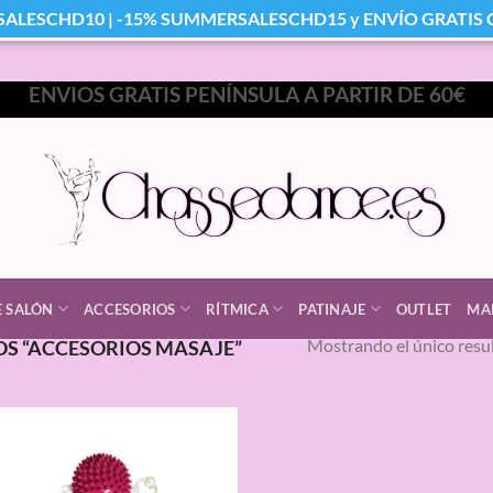
SALESCHD10 | -15% SUMMERSALESCHD15 y ENVÍO GRATIS Co
ENVIOS GRATIS PENÍNSULA A PARTIR DE 60€
E SALÓN
ACCESORIOS
RÍTMICA
PATINAJE
OUTLET
MA
Mostrando el único resu
S “ACCESORIOS MASAJE”