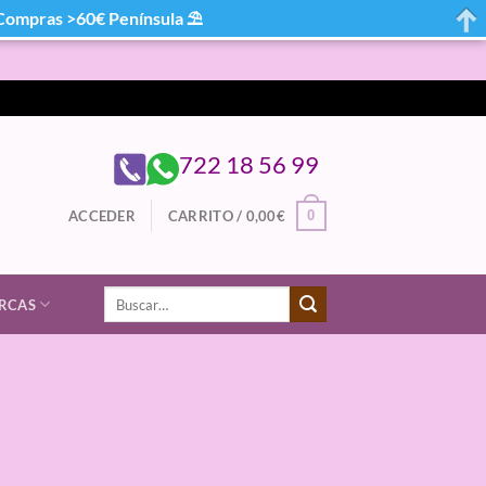
mpras >60€ Península ⛱
722 18 56 99
0
ACCEDER
CARRITO /
0,00
€
Buscar
RCAS
por: