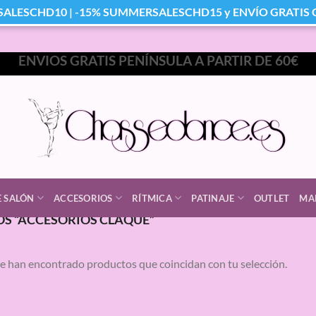
SALESCHD10 | -15% SUMMERSALESCHD15 y ENVÍO GRATIS Co
ENVIOS GRATIS PENÍNSULA A PARTIR DE 60€
E SALÓN
ACCESORIOS
RÍTMICA
PATINAJE
OUTLET
MA
S “ACCESORIOS CLAQUE”
e han encontrado productos que coincidan con tu selección.