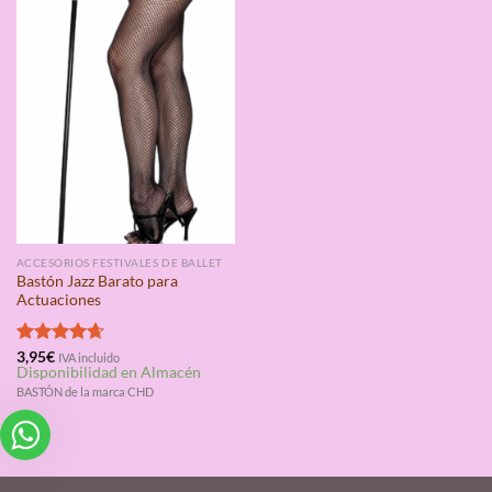
ACCESORIOS FESTIVALES DE BALLET
Bastón Jazz Barato para
Actuaciones
Valorado
3,95
€
IVA incluido
Disponibilidad en Almacén
con
4.67
de 5
BASTÓN de la marca CHD