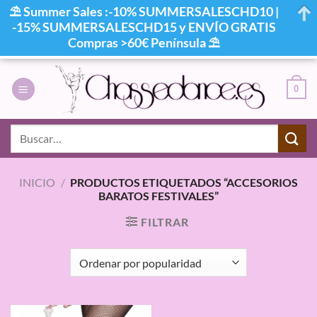
⛱ Summer Sales :-10% SUMMERSALESCHD10 |
-15% SUMMERSALESCHD15 y ENVÍO GRATIS
Compras >60€ Península ⛱
Saltar
al
0
contenido
Buscar
por:
INICIO
/
PRODUCTOS ETIQUETADOS “ACCESORIOS
BARATOS FESTIVALES”
FILTRAR