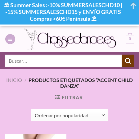
⛱ Summer Sales :-10% SUMMERSALESCHD10 |
-15% SUMMERSALESCHD15 y ENVÍO GRATIS
Compras >60€ Península ⛱
Saltar
al
0
contenido
Buscar
por:
INICIO
/
PRODUCTOS ETIQUETADOS “ACCENT CHILD
DANZA”
FILTRAR