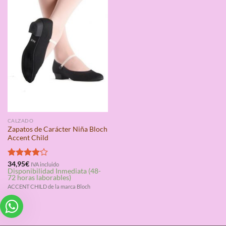
CALZADO
Zapatos de Carácter Niña Bloch
Accent Child
Valorado
34,95
€
IVA incluido
Disponibilidad Inmediata (48-
con
4.00
72 horas laborables)
de 5
ACCENT CHILD de la marca Bloch