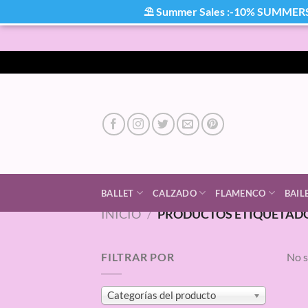
⛱ Summer Sales :-10% SUMMER
Saltar
al
contenido
BALLET
CALZADO
FLAMENCO
BAIL
INICIO
/
PRODUCTOS ETIQUETADOS
FILTRAR POR
No s
Categorías del producto