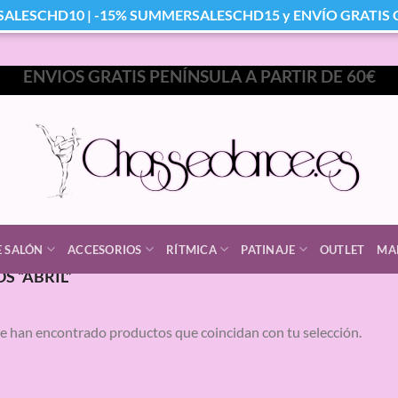
SALESCHD10 | -15% SUMMERSALESCHD15 y ENVÍO GRATIS Co
ENVIOS GRATIS PENÍNSULA A PARTIR DE 60€
E SALÓN
ACCESORIOS
RÍTMICA
PATINAJE
OUTLET
MA
 “ABRIL”
e han encontrado productos que coincidan con tu selección.