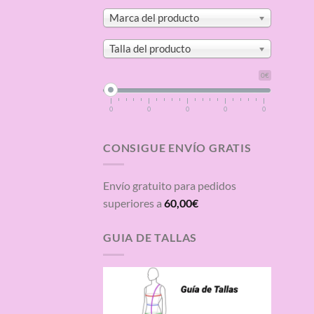
Marca del producto
Talla del producto
0€
0
0
0
0
0
CONSIGUE ENVÍO GRATIS
Envío gratuito para pedidos
superiores a
60,00
€
GUIA DE TALLAS