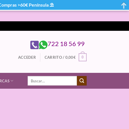
mpras >60€ Península ⛱
722 18 56 99
0
ACCEDER
CARRITO /
0,00
€
Buscar
RCAS
por: