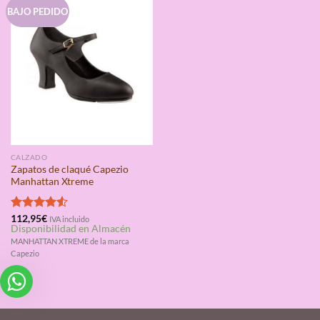
BAJO PEDIDO
CALZADO
Zapatos de claqué Capezio
Manhattan Xtreme
Valorado
112,95
€
IVA incluido
Disponibilidad en Almacén
con
4.50
de 5
MANHATTAN XTREME de la marca
Capezio