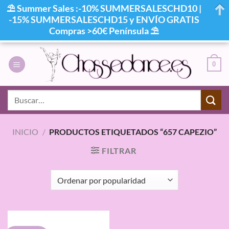
⛱ Summer Sales :-10% SUMMERSALESCHD10 |
-15% SUMMERSALESCHD15 y ENVÍO GRATIS
Compras >60€ Península ⛱
Saltar
al
0
contenido
Buscar
por:
INICIO
/
PRODUCTOS ETIQUETADOS “657 CAPEZIO”
FILTRAR