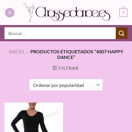
Saltar
al
0
contenido
Buscar
por:
INICIO
/
PRODUCTOS ETIQUETADOS “4007 HAPPY
DANCE”
FILTRAR