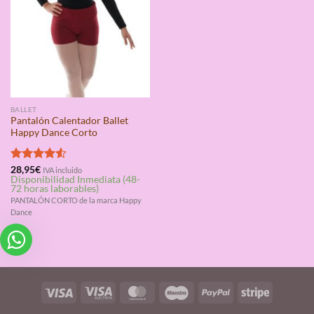
BALLET
Pantalón Calentador Ballet
Happy Dance Corto
Valorado
28,95
€
IVA incluido
Disponibilidad Inmediata (48-
con
4.50
72 horas laborables)
de 5
PANTALÓN CORTO de la marca Happy
Dance