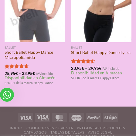
BALLET
BALLET
Short Ballet Happy Dance
Short Ballet Happy Dance Lycra
Micropoliamida
Valorado
23,95
€
–
29,95
€
IVA incluido
Disponibilidad en Almacén
con
4.50
Valorado
25,95
€
–
33,95
€
IVA incluido
Disponibilidad en Almacén
de 5
con
4.50
SHORT de la marca Happy Dance
de 5
SHORT de la marca Happy Dance
INICIO
CONDICIONES DE VENTA
PREGUNTAS FRECUENTES
CATÁLOGOS
TABLAS DE TALLAS
AVISO LEGAL