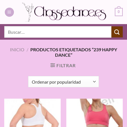
Saltar
al
0
contenido
Buscar
por:
INICIO
/
PRODUCTOS ETIQUETADOS “239 HAPPY
DANCE”
FILTRAR