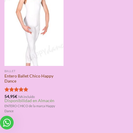
BALLET
Entero Ballet Chico Happy
Dance
Valorado
54,95
€
IVA incluido
Disponibilidad en Almacén
con
5.00
de 5
ENTERO CHICO de la marca Happy
Dance