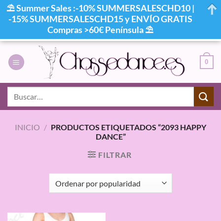
⛱ Summer Sales :-10% SUMMERSALESCHD10 |
-15% SUMMERSALESCHD15 y ENVÍO GRATIS
Compras >60€ Península ⛱
Saltar
al
0
contenido
Buscar
por:
INICIO
/
PRODUCTOS ETIQUETADOS “2093 HAPPY
DANCE”
FILTRAR