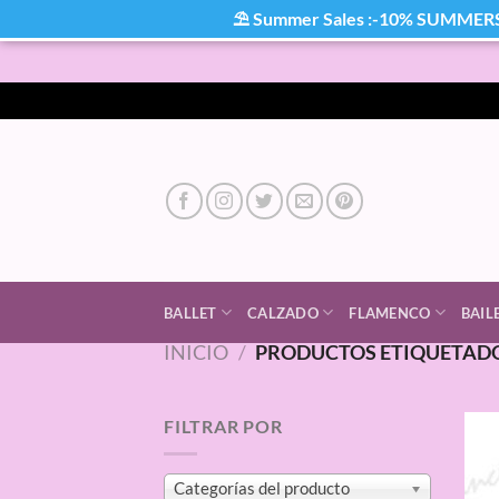
⛱ Summer Sales :-10% SUMMER
Saltar
al
contenido
BALLET
CALZADO
FLAMENCO
BAIL
INICIO
/
PRODUCTOS ETIQUETADO
FILTRAR POR
Categorías del producto