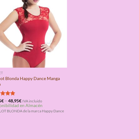
ET
lot Blonda Happy Dance Manga
a
rado
5
€
–
48,95
€
IVA incluido
onibilidad en Almacén
4.80
OT BLONDA de la marca Happy Dance