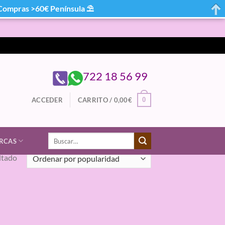
mpras >60€ Península ⛱
722 18 56 99
0
ACCEDER
CARRITO /
0,00
€
Buscar
RCAS
por:
ltado