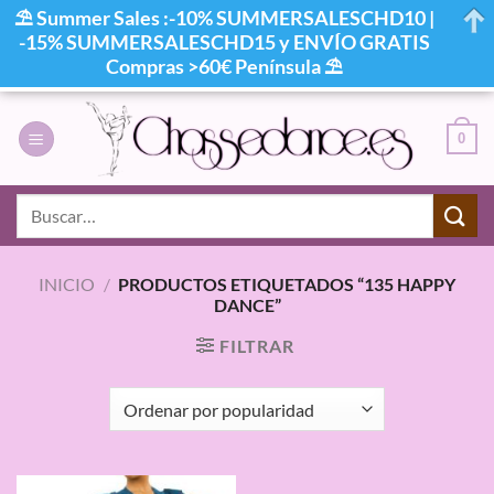
⛱ Summer Sales :-10% SUMMERSALESCHD10 |
-15% SUMMERSALESCHD15 y ENVÍO GRATIS
Compras >60€ Península ⛱
Saltar
al
0
contenido
Buscar
por:
INICIO
/
PRODUCTOS ETIQUETADOS “135 HAPPY
DANCE”
FILTRAR