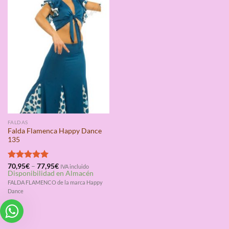
FALDAS
Falda Flamenca Happy Dance
135
Valorado
70,95
€
–
77,95
€
IVA incluido
Disponibilidad en Almacén
con
5.00
de 5
FALDA FLAMENCO de la marca Happy
Dance