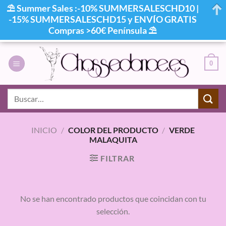
⛱ Summer Sales :-10% SUMMERSALESCHD10 |
-15% SUMMERSALESCHD15 y ENVÍO GRATIS
Compras >60€ Península ⛱
Saltar
al
0
contenido
Buscar
por:
INICIO
/
COLOR DEL PRODUCTO
/
VERDE
MALAQUITA
FILTRAR
No se han encontrado productos que coincidan con tu
selección.