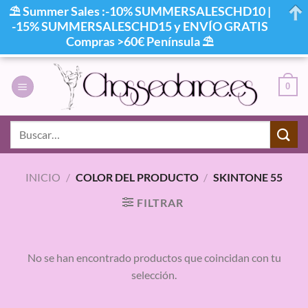
⛱ Summer Sales :-10% SUMMERSALESCHD10 |
-15% SUMMERSALESCHD15 y ENVÍO GRATIS
Compras >60€ Península ⛱
Saltar
al
0
contenido
Buscar
por:
INICIO
/
COLOR DEL PRODUCTO
/
SKINTONE 55
FILTRAR
No se han encontrado productos que coincidan con tu
selección.