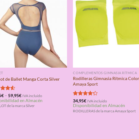
ET
COMPLEMENTOS GIMNASIA RÍTMICA
Rodilleras Gimnasia Rítmica Colo
ot de Ballet Manga Corta Silver
Amaya Sport
rado
5
€
–
59,95
€
IVA incluido
onibilidad en Almacén
4.50
Valorado
34,95
€
IVA incluido
Disponibilidad en Almacén
con
4.25
OT de la marca Silver
de 5
RODILLERAS de la marca Amaya Sport