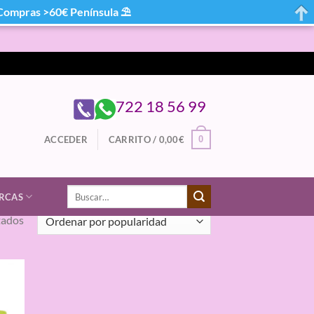
mpras >60€ Península ⛱
722 18 56 99
0
ACCEDER
CARRITO /
0,00
€
Buscar
RCAS
por:
Ordenado
tados
por
popularidad