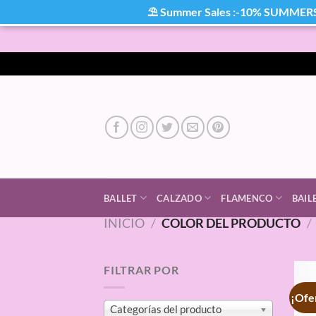
⛱ Summer Sales :-10% SUMMER
Saltar
al
contenido
BALLET
CALZADO
FLAMENCO
BAIL
INICIO
/
COLOR DEL PRODUCTO
/
FILTRAR POR
¡Ofe
Categorías del producto