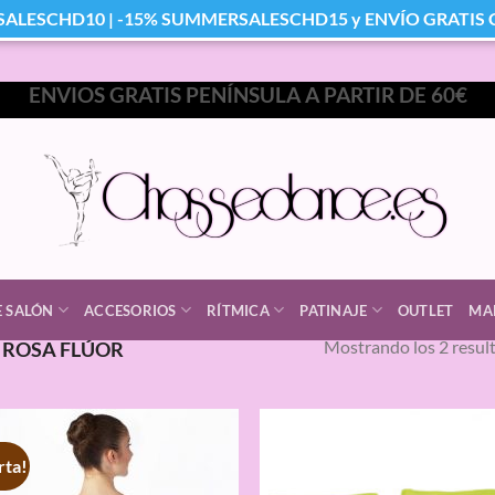
SALESCHD10 | -15% SUMMERSALESCHD15 y ENVÍO GRATIS Co
ENVIOS GRATIS PENÍNSULA A PARTIR DE 60€
E SALÓN
ACCESORIOS
RÍTMICA
PATINAJE
OUTLET
MA
Mostrando los 2 resul
ROSA FLÚOR
rta!