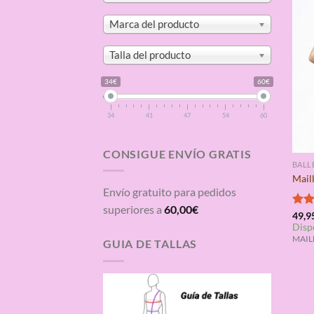
Marca del producto
Talla del producto
34€
60€
34
41
47
54
60
CONSIGUE ENVÍO GRATIS
BALL
Maill
Envío gratuito para pedidos
superiores a
60,00
€
Valo
49,9
Disp
con
de 5
MAILL
GUIA DE TALLAS