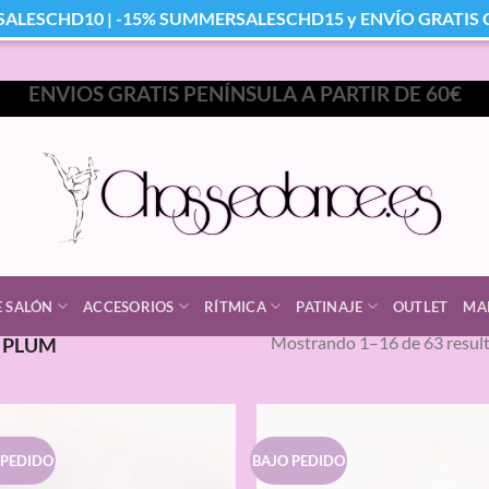
SALESCHD10 | -15% SUMMERSALESCHD15 y ENVÍO GRATIS Co
ENVIOS GRATIS PENÍNSULA A PARTIR DE 60€
E SALÓN
ACCESORIOS
RÍTMICA
PATINAJE
OUTLET
MA
Mostrando 1–16 de 63 resul
PLUM
 PEDIDO
BAJO PEDIDO