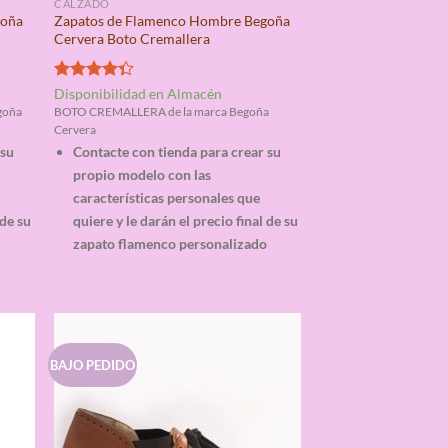
CALZADO
goña
Zapatos de Flamenco Hombre Begoña
Cervera Boto Cremallera
Valorado
Disponibilidad en Almacén
con
4.33
goña
BOTO CREMALLERA de la marca Begoña
de 5
Cervera
 su
Contacte con tienda para crear su
propio modelo con las
características personales que
 de su
quiere y le darán el precio final de su
o
zapato flamenco personalizado
BAJO PEDIDO