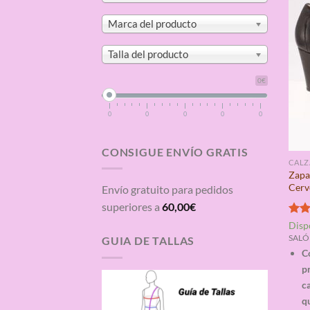
Marca del producto
Talla del producto
0€
0
0
0
0
0
CONSIGUE ENVÍO GRATIS
CAL
Zapa
Cerv
Envío gratuito para pedidos
superiores a
60,00
€
Valo
Disp
con
SALÓN
GUIA DE TALLAS
de 5
C
p
ca
qu