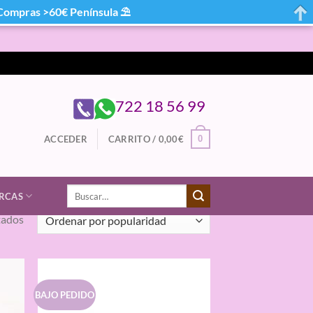
mpras >60€ Península ⛱
722 18 56 99
0
ACCEDER
CARRITO /
0,00
€
Buscar
RCAS
por:
Ordenado
tados
por
popularidad
BAJO PEDIDO