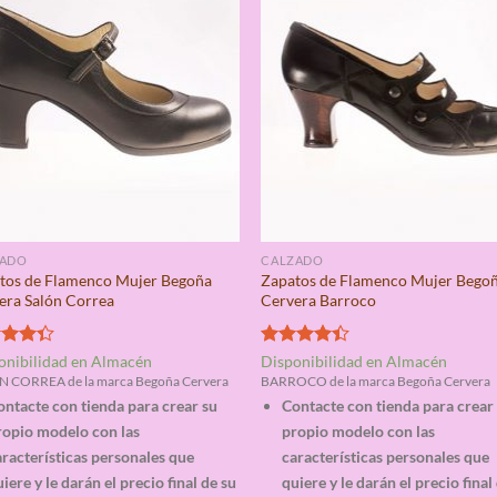
ZADO
CALZADO
tos de Flamenco Mujer Begoña
Zapatos de Flamenco Mujer Bego
era Salón Correa
Cervera Barroco
rado
Valorado
onibilidad en Almacén
Disponibilidad en Almacén
4.33
con
4.33
 CORREA de la marca Begoña Cervera
BARROCO de la marca Begoña Cervera
de 5
ontacte con tienda para crear su
Contacte con tienda para crear
ropio modelo con las
propio modelo con las
racterísticas personales que
características personales que
iere y le darán el precio final de su
quiere y le darán el precio final