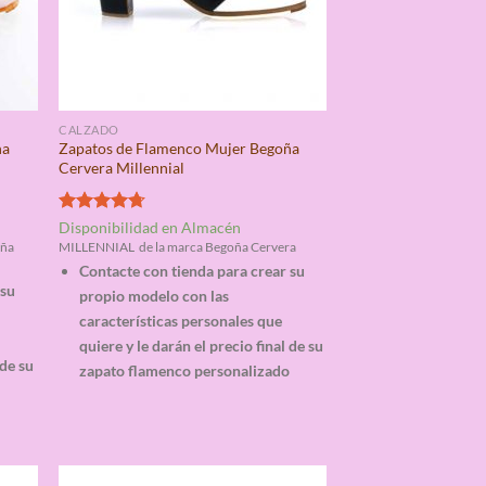
CALZADO
ña
Zapatos de Flamenco Mujer Begoña
Cervera Millennial
Valorado
Disponibilidad en Almacén
con
4.67
oña
MILLENNIAL de la marca Begoña Cervera
de 5
Contacte con tienda para crear su
 su
propio modelo con las
características personales que
quiere y le darán el precio final de su
 de su
zapato flamenco personalizado
o