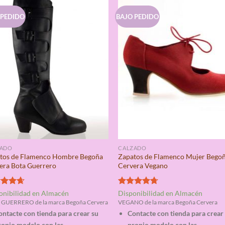
 PEDIDO
BAJO PEDIDO
ZADO
CALZADO
tos de Flamenco Hombre Begoña
Zapatos de Flamenco Mujer Bego
era Bota Guerrero
Cervera Vegano
rado
Valorado
onibilidad en Almacén
Disponibilidad en Almacén
4.67
con
4.67
GUERRERO de la marca Begoña Cervera
VEGANO de la marca Begoña Cervera
de 5
ontacte con tienda para crear su
Contacte con tienda para crear
ropio modelo con las
propio modelo con las