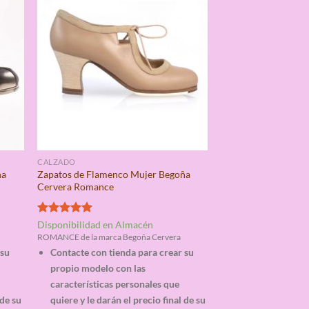
CALZADO
ña
Zapatos de Flamenco Mujer Begoña
Cervera Romance
Valorado
Disponibilidad en Almacén
con
5.00
ROMANCE de la marca Begoña Cervera
de 5
 su
Contacte con tienda para crear su
propio modelo con las
características personales que
 de su
quiere y le darán el precio final de su