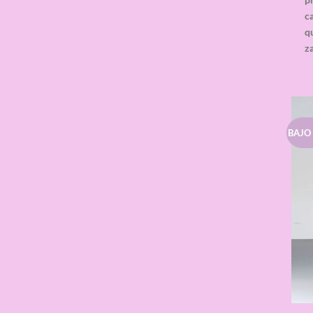
ca
qu
z
BAJO