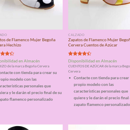
ZADO
CALZADO
tos de Flamenco Mujer Begoña
Zapatos de Flamenco Mujer Bego
era Hechizo
Cervera Cuentos de Azúcar
rado
Valorado
onibilidad en Almacén
Disponibilidad en Almacén
4.33
con
4.33
ZO de la marca Begoña Cervera
CUENTOS DE AZÚCAR de la marca Beg
de 5
Cervera
ontacte con tienda para crear su
Contacte con tienda para crear
ropio modelo con las
propio modelo con las
racterísticas personales que
características personales que
iera y le darán el precio final de su
quiere y le darán el precio final
apato flamenco personalizado
zapato flamenco personalizad