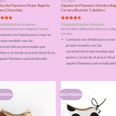
ZADO
CALZADO
tos de Flamenco Mujer Begoña
Zapatos de Flamenco Hombre Be
era Chocolata
Cervera Blutcher Caballero
rado
Valorado
onibilidad en Almacén
Disponibilidad en Almacén
4.67
con
4.50
LATA de la marca Begoña Cervera
BLUTCHER CABALLERO de la marca Be
de 5
Cervera
ontacte con tienda para crear su
Contacte con tienda para crear
ropio modelo con las
propio modelo con las
racterísticas personales que
características personales que
iere y le darán el precio final de su
quiere y le darán el precio final
apato flamenco personalizado
zapato flamenco personalizad
 PEDIDO
BAJO PEDIDO