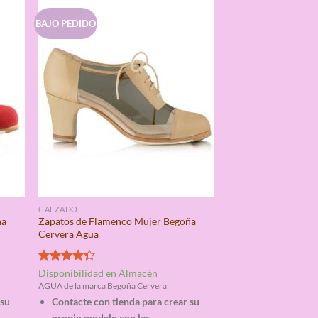
BAJO PEDIDO
CALZADO
ña
Zapatos de Flamenco Mujer Begoña
Cervera Agua
Valorado
Disponibilidad en Almacén
con
4.33
AGUA de la marca Begoña Cervera
de 5
 su
Contacte con tienda para crear su
propio modelo con las