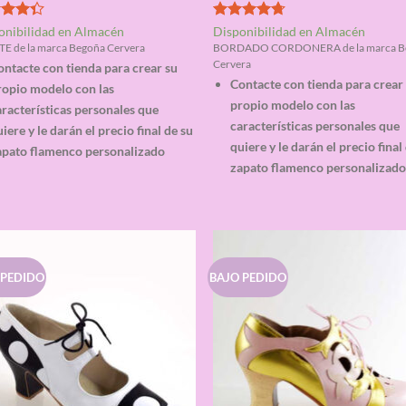
rado
Valorado
onibilidad en Almacén
Disponibilidad en Almacén
4.33
con
4.67
E de la marca Begoña Cervera
BORDADO CORDONERA de la marca B
de 5
Cervera
ontacte con tienda para crear su
Contacte con tienda para crear
ropio modelo con las
propio modelo con las
racterísticas personales que
características personales que
iere y le darán el precio final de su
quiere y le darán el precio final
apato flamenco personalizado
zapato flamenco personalizad
 PEDIDO
BAJO PEDIDO