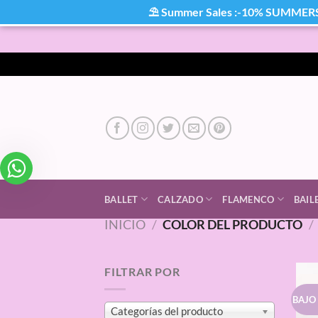
⛱ Summer Sales :-10% SUMMER
Saltar
al
contenido
BALLET
CALZADO
FLAMENCO
BAIL
INICIO
/
COLOR DEL PRODUCTO
/
FILTRAR POR
BAJO
Categorías del producto