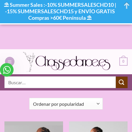
⛱ Summer Sales :-10% SUMMERSALESCHD10 |
-15% SUMMERSALESCHD15 y ENVÍO GRATIS
Compras >60€ Península ⛱
Saltar
al
contenido
0
INICIO
/
COLOR DEL PRODUCTO
/
NOIR
/
PÁGINA 7
Buscar
por:
FILTRAR