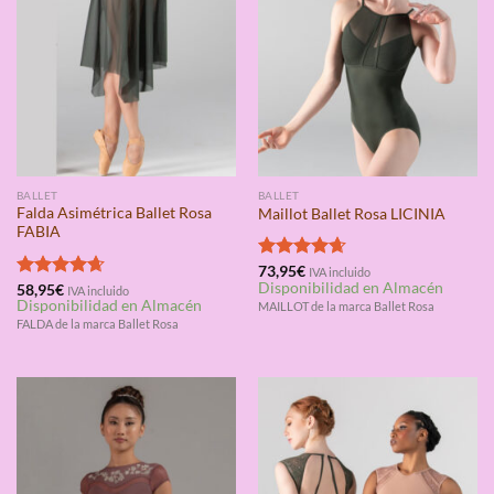
BALLET
BALLET
Falda Asimétrica Ballet Rosa
Maillot Ballet Rosa LICINIA
FABIA
Valorado
73,95
€
IVA incluido
Disponibilidad en Almacén
con
4.67
Valorado
58,95
€
IVA incluido
Disponibilidad en Almacén
de 5
con
4.67
MAILLOT de la marca Ballet Rosa
de 5
FALDA de la marca Ballet Rosa