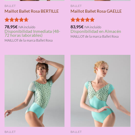
BALLET
BALLET
Maillot Ballet Rosa BERTILLE
Maillot Ballet Rosa GAELLE
Valorado
78,95
€
Valorado
83,95
€
IVA incluido
IVA incluido
Disponibilidad Inmediata (48-
Disponibilidad en Almacén
con
4.67
con
5.00
72 horas laborables)
de 5
de 5
MAILLOT de la marca Ballet Rosa
MAILLOT de la marca Ballet Rosa
BALLET
BALLET