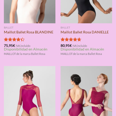
BALLET
BALLET
Maillot Ballet Rosa BLANDINE
Maillot Ballet Rosa DANIELLE
Valorado
75,95
€
Valorado
80,95
€
IVA incluido
IVA incluido
Disponibilidad en Almacén
Disponibilidad en Almacén
con
4.33
con
4.67
de 5
de 5
MAILLOT de la marca Ballet Rosa
MAILLOT de la marca Ballet Rosa