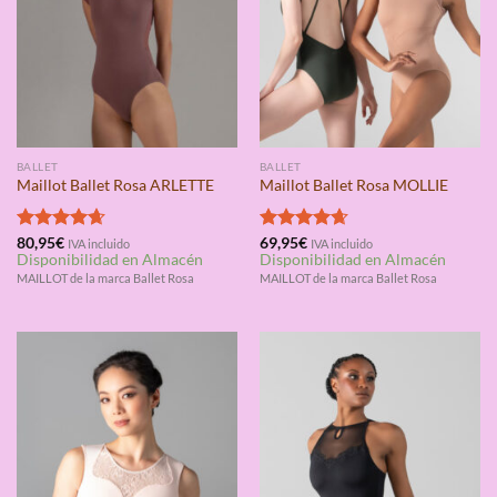
BALLET
BALLET
Maillot Ballet Rosa ARLETTE
Maillot Ballet Rosa MOLLIE
Valorado
80,95
€
Valorado
69,95
€
IVA incluido
IVA incluido
Disponibilidad en Almacén
Disponibilidad en Almacén
con
4.67
con
4.67
de 5
de 5
MAILLOT de la marca Ballet Rosa
MAILLOT de la marca Ballet Rosa