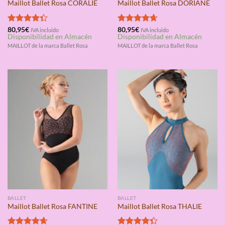
Maillot Ballet Rosa CORALIE
Maillot Ballet Rosa DORIANE
Valorado
80,95
€
Valorado
80,95
€
IVA incluido
IVA incluido
Disponibilidad en Almacén
Disponibilidad en Almacén
con
4.33
con
4.67
de 5
de 5
MAILLOT de la marca Ballet Rosa
MAILLOT de la marca Ballet Rosa
BALLET
BALLET
Maillot Ballet Rosa FANTINE
Maillot Ballet Rosa THALIE