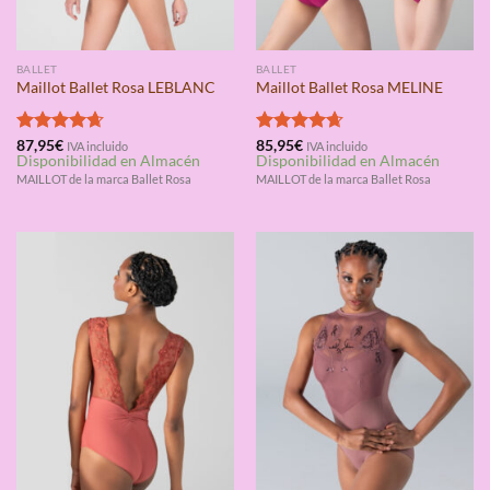
BALLET
BALLET
Maillot Ballet Rosa LEBLANC
Maillot Ballet Rosa MELINE
Valorado
87,95
€
Valorado
85,95
€
IVA incluido
IVA incluido
Disponibilidad en Almacén
Disponibilidad en Almacén
con
4.67
con
4.67
de 5
de 5
MAILLOT de la marca Ballet Rosa
MAILLOT de la marca Ballet Rosa