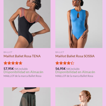
BALLET
BALLET
Maillot Ballet Rosa TENA
Maillot Ballet Rosa SOSSIA
Valorado
57,95
€
Valorado
56,95
€
IVA incluido
IVA incluido
Disponibilidad en Almacén
Disponibilidad en Almacén
con
4.67
con
4.33
de 5
de 5
MAILLOT de la marca Ballet Rosa
MAILLOT de la marca Ballet Rosa