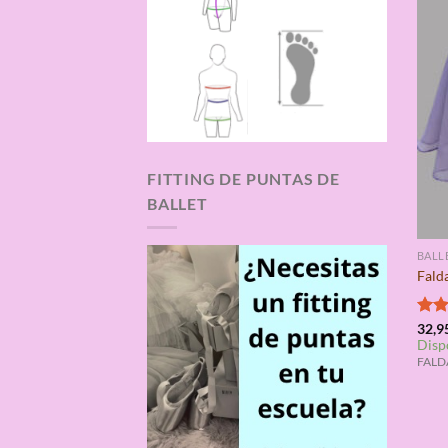
FITTING DE PUNTAS DE
BALLET
BALL
Fald
Valo
32,9
Disp
con
de 5
FALDA