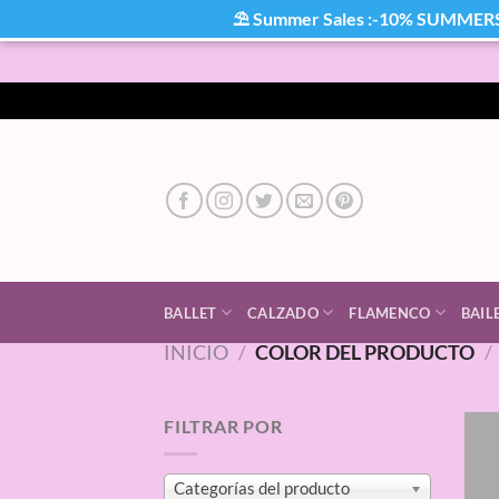
⛱ Summer Sales :-10% SUMMER
Saltar
al
contenido
BALLET
CALZADO
FLAMENCO
BAIL
INICIO
/
COLOR DEL PRODUCTO
/
FILTRAR POR
Categorías del producto