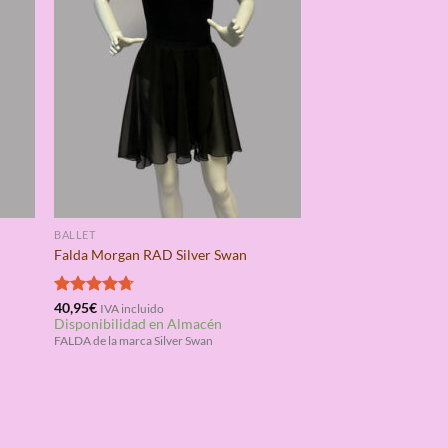
BALLET
Falda Morgan RAD Silver Swan
Valorado
40,95
€
IVA incluido
Disponibilidad en Almacén
con
4.67
de 5
FALDA de la marca Silver Swan