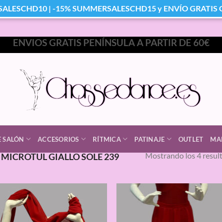
SALESCHD10 | -15% SUMMERSALESCHD15 y ENVÍO GRATIS Co
ENVIOS GRATIS PENÍNSULA A PARTIR DE 60€
E SALÓN
ACCESORIOS
RÍTMICA
PATINAJE
OUTLET
MA
Mostrando los 4 resul
MICROTUL GIALLO SOLE 239