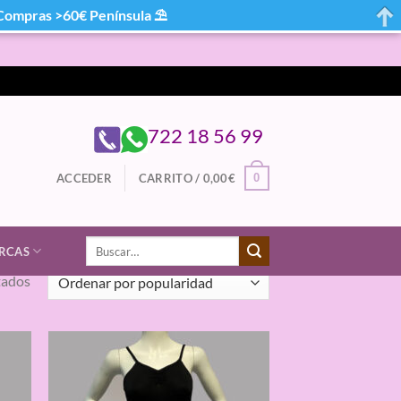
mpras >60€ Península ⛱
722 18 56 99
0
ACCEDER
CARRITO /
0,00
€
Buscar
RCAS
por:
Ordenado
tados
por
popularidad