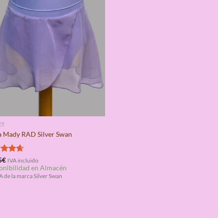
ET
a Mady RAD Silver Swan
rado
5
€
IVA incluido
onibilidad en Almacén
4.67
 de la marca Silver Swan