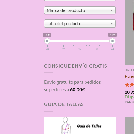
Marca del producto
Talla del producto
20€
44€
20
26
32
38
44
CONSIGUE ENVÍO GRATIS
BALL
Pañu
Envío gratuito para pedidos
superiores a
60,00
€
Valo
20,9
Disp
con
de 5
PAÑUE
GUIA DE TALLAS