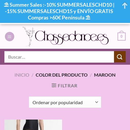
⛱ Summer Sales :-10% SUMMERSALESCHD10 |
-15% SUMMERSALESCHD15 y ENVÍO GRATIS
Compras >60€ Península ⛱
Saltar
al
0
contenido
Buscar
por:
INICIO
/
COLOR DEL PRODUCTO
/
MAROON
FILTRAR