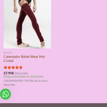
BALLET
Calentador Ballet Wear Moi
Cristal
Valorado
27,95
€
IVA incluido
Disponibilidad en Almacén
con
4.75
de 5
CALENTADORES CRISTAL de la marca
Wear Moi