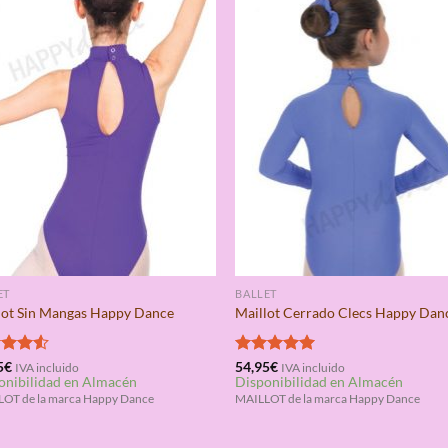
ET
BALLET
lot Sin Mangas Happy Dance
Maillot Cerrado Clecs Happy Dan
rado
5
€
Valorado
54,95
€
IVA incluido
IVA incluido
onibilidad en Almacén
Disponibilidad en Almacén
4.50
con
5.00
de 5
OT de la marca Happy Dance
MAILLOT de la marca Happy Dance