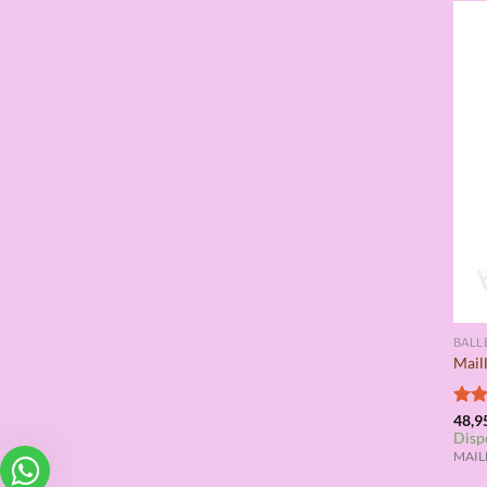
BALL
Mail
Valo
48,9
Disp
con
de 5
MAILL