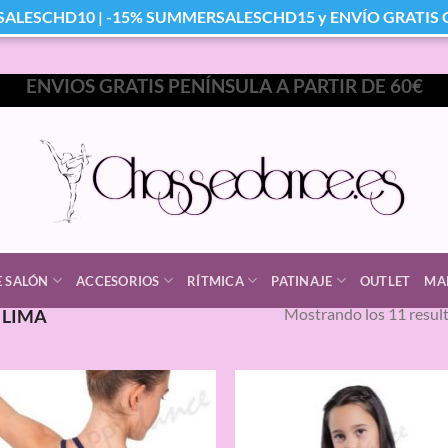
SALESCHD10 | -15% SUMMERSALESCHD15 y ENVÍO GRATIS Co
ENVIOS GRATIS PENÍNSULA A PARTIR DE 60€
E SALÓN
ACCESORIOS
RÍTMICA
PATINAJE
OUTLET
MA
Mostrando los 11 resul
LIMA