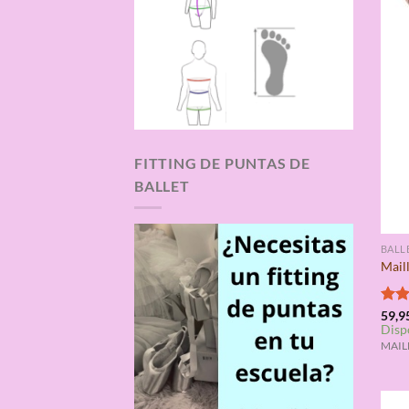
FITTING DE PUNTAS DE
BALLET
BALL
Mail
Valo
59,9
Disp
con
de 5
MAILL