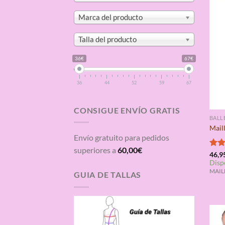
Marca del producto
Talla del producto
36€
67€
36
44
52
59
67
CONSIGUE ENVÍO GRATIS
BALL
Mail
Envío gratuito para pedidos
superiores a
60,00
€
Valo
46,9
Disp
con
de 5
MAILL
GUIA DE TALLAS