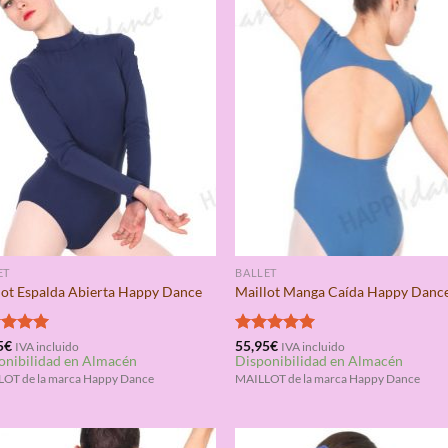
ET
BALLET
lot Espalda Abierta Happy Dance
Maillot Manga Caída Happy Danc
rado
5
€
Valorado
55,95
€
IVA incluido
IVA incluido
onibilidad en Almacén
Disponibilidad en Almacén
5.00
con
5.00
de 5
OT de la marca Happy Dance
MAILLOT de la marca Happy Dance