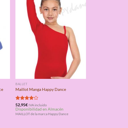
BALLET
ce
Maillot Manga Happy Dance
Valorado
52,95
€
IVA incluido
Disponibilidad en Almacén
con
4.00
de 5
MAILLOT de la marca Happy Dance