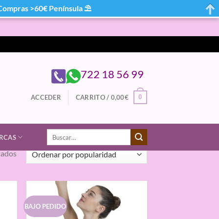
mpras >60€ Península ⛱
722 18 56 99
0
ACCEDER
CARRITO /
0,00
€
Buscar
RCAS
por:
Ordenado
tados
por
popularidad
BAJO PEDIDO