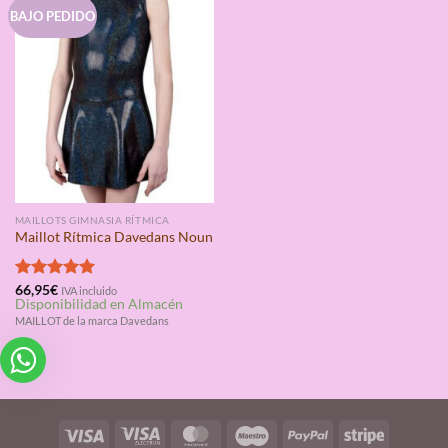
BAJO PEDIDO
MAILLOTS GIMNASIA RÍTMICA
Maillot Rítmica Davedans Noun
Valorado
66,95
€
IVA incluido
Disponibilidad en Almacén
con
5.00
de 5
MAILLOT de la marca Davedans