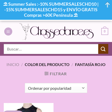
⛱ Summer Sales :-10% SUMMERSALESCHD10 |
-15% SUMMERSALESCHD15 y ENVÍO GRATIS
Compras >60€ Península ⛱
Saltar
al
0
contenido
Buscar
por:
INICIO
/
COLOR DEL PRODUCTO
/
FANTASÍA ROJO
FILTRAR