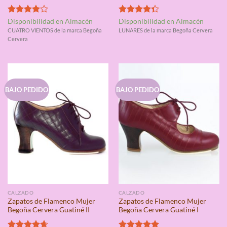
Valorado
Valorado
Disponibilidad en Almacén
Disponibilidad en Almacén
con
4.00
con
4.33
CUATRO VIENTOS de la marca Begoña
LUNARES de la marca Begoña Cervera
de 5
de 5
Cervera
BAJO PEDIDO
BAJO PEDIDO
CALZADO
CALZADO
Zapatos de Flamenco Mujer
Zapatos de Flamenco Mujer
Begoña Cervera Guatiné II
Begoña Cervera Guatiné I