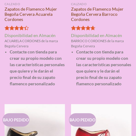
CALZADO
CALZADO
Zapatos de Flamenco Mujer
Zapatos de Flamenco Mujer
Begoña Cervera Acuarela
Begoña Cervera Barroco
Cordones
Cordones
Valorado
Valorado
Disponibilidad en Almacén
Disponibilidad en Almacén
con
4.33
con
4.67
ACUARELA CORDONES de la marca
BARROCO CORDONES de la marca
de 5
de 5
Begoña Cervera
Begoña Cervera
Contacte con tienda para
Contacte con tienda para
crear su propio modelo con
crear su propio modelo con
las características personales
las características personales
que quiere y le darán el
que quiere y le darán el
precio final de su zapato
precio final de su zapato
flamenco personalizado
flamenco personalizado
BAJO PEDIDO
BAJO PEDIDO