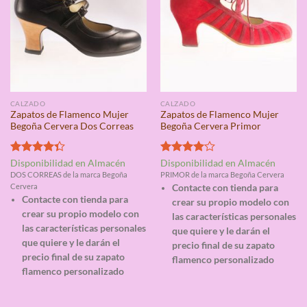
CALZADO
CALZADO
Zapatos de Flamenco Mujer
Zapatos de Flamenco Mujer
Begoña Cervera Dos Correas
Begoña Cervera Primor
Valorado
Valorado
Disponibilidad en Almacén
Disponibilidad en Almacén
con
4.33
con
4.00
DOS CORREAS de la marca Begoña
PRIMOR de la marca Begoña Cervera
de 5
de 5
Cervera
Contacte con tienda para
Contacte con tienda para
crear su propio modelo con
crear su propio modelo con
las características personales
las características personales
que quiere y le darán el
que quiere y le darán el
precio final de su zapato
precio final de su zapato
flamenco personalizado
flamenco personalizado