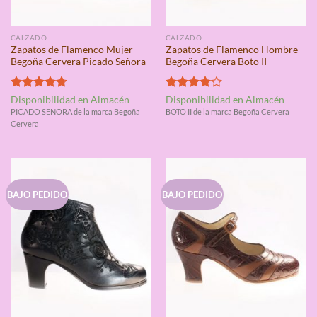
CALZADO
CALZADO
Zapatos de Flamenco Mujer
Zapatos de Flamenco Hombre
Begoña Cervera Picado Señora
Begoña Cervera Boto II
Valorado
Valorado
Disponibilidad en Almacén
Disponibilidad en Almacén
con
4.67
con
4.00
PICADO SEÑORA de la marca Begoña
BOTO II de la marca Begoña Cervera
de 5
de 5
Cervera
BAJO PEDIDO
BAJO PEDIDO