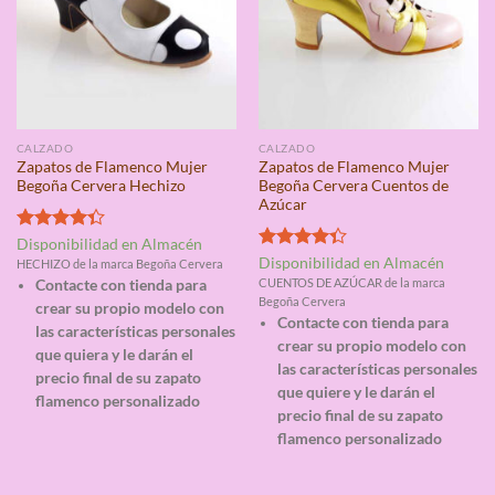
CALZADO
CALZADO
Zapatos de Flamenco Mujer
Zapatos de Flamenco Mujer
Begoña Cervera Hechizo
Begoña Cervera Cuentos de
Azúcar
Valorado
Disponibilidad en Almacén
con
4.33
Valorado
Disponibilidad en Almacén
HECHIZO de la marca Begoña Cervera
de 5
con
4.33
CUENTOS DE AZÚCAR de la marca
Contacte con tienda para
de 5
Begoña Cervera
crear su propio modelo con
Contacte con tienda para
las características personales
crear su propio modelo con
que quiera y le darán el
las características personales
precio final de su zapato
que quiere y le darán el
flamenco personalizado
precio final de su zapato
flamenco personalizado