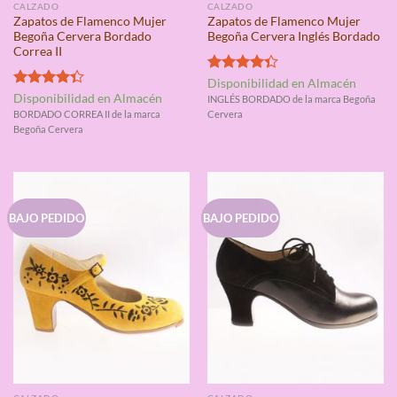
CALZADO
CALZADO
Zapatos de Flamenco Mujer
Zapatos de Flamenco Mujer
Begoña Cervera Bordado
Begoña Cervera Inglés Bordado
Correa II
Valorado
Disponibilidad en Almacén
con
4.33
Valorado
Disponibilidad en Almacén
INGLÉS BORDADO de la marca Begoña
de 5
con
4.33
BORDADO CORREA II de la marca
Cervera
de 5
Begoña Cervera
BAJO PEDIDO
BAJO PEDIDO