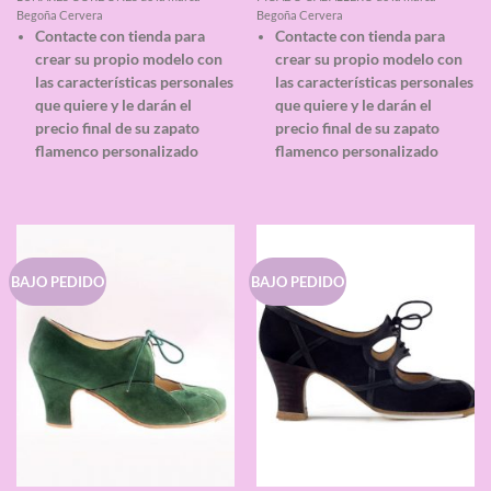
de 5
de 5
Begoña Cervera
Begoña Cervera
Contacte con tienda para
Contacte con tienda para
crear su propio modelo con
crear su propio modelo con
las características personales
las características personales
que quiere y le darán el
que quiere y le darán el
precio final de su zapato
precio final de su zapato
flamenco personalizado
flamenco personalizado
BAJO PEDIDO
BAJO PEDIDO