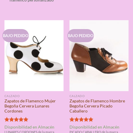
flamenco personalizado
BAJO PEDIDO
BAJO PEDIDO
CALZADO
CALZADO
Zapatos de Flamenco Mujer
Zapatos de Flamenco Hombre
Begoña Cervera Lunares
Begoña Cervera Picado
Cordones
Caballero
Valorado
Valorado
Disponibilidad en Almacén
Disponibilidad en Almacén
con
5.00
con
5.00
LUNARES CORDONES de la marca
PICADO CABALLERO de la marca