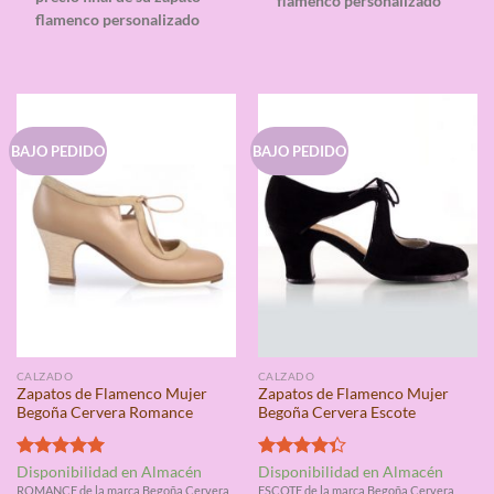
flamenco personalizado
flamenco personalizado
BAJO PEDIDO
BAJO PEDIDO
CALZADO
CALZADO
Zapatos de Flamenco Mujer
Zapatos de Flamenco Mujer
Begoña Cervera Romance
Begoña Cervera Escote
Valorado
Valorado
Disponibilidad en Almacén
Disponibilidad en Almacén
con
5.00
con
4.33
ROMANCE de la marca Begoña Cervera
ESCOTE de la marca Begoña Cervera