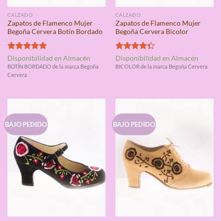
CALZADO
CALZADO
Zapatos de Flamenco Mujer
Zapatos de Flamenco Mujer
Begoña Cervera Botín Bordado
Begoña Cervera Bicolor
Valorado
Valorado
Disponibilidad en Almacén
Disponibilidad en Almacén
con
5.00
con
4.33
BOTÍN BORDADO de la marca Begoña
BICOLOR de la marca Begoña Cervera
de 5
de 5
Cervera
BAJO PEDIDO
BAJO PEDIDO