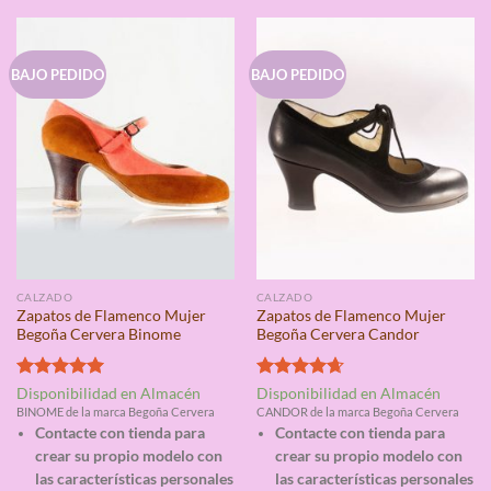
BAJO PEDIDO
BAJO PEDIDO
CALZADO
CALZADO
Zapatos de Flamenco Mujer
Zapatos de Flamenco Mujer
Begoña Cervera Binome
Begoña Cervera Candor
Valorado
Valorado
Disponibilidad en Almacén
Disponibilidad en Almacén
con
5.00
con
4.67
BINOME de la marca Begoña Cervera
CANDOR de la marca Begoña Cervera
de 5
de 5
Contacte con tienda para
Contacte con tienda para
crear su propio modelo con
crear su propio modelo con
las características personales
las características personales