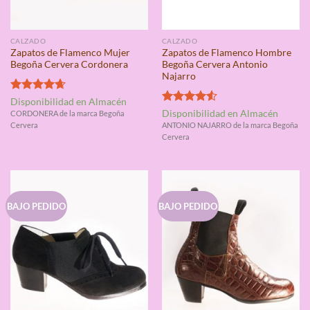
CALZADO
CALZADO
Zapatos de Flamenco Mujer
Zapatos de Flamenco Hombre
Begoña Cervera Cordonera
Begoña Cervera Antonio
Najarro
Valorado
Disponibilidad en Almacén
con
4.67
Valorado
Disponibilidad en Almacén
CORDONERA de la marca Begoña
de 5
con
4.50
Cervera
ANTONIO NAJARRO de la marca Begoña
de 5
Cervera
BAJO PEDIDO
BAJO PEDIDO