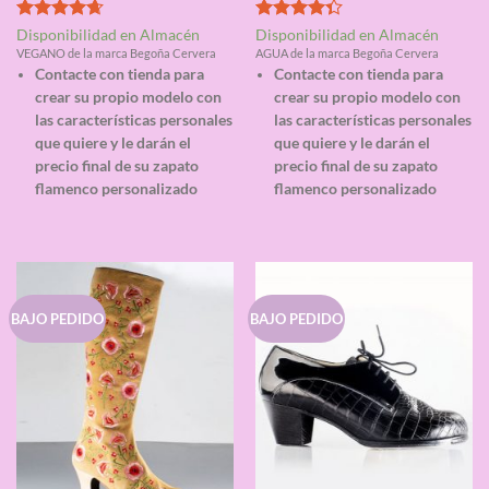
Valorado
Valorado
Disponibilidad en Almacén
Disponibilidad en Almacén
con
4.67
con
4.33
VEGANO de la marca Begoña Cervera
AGUA de la marca Begoña Cervera
de 5
de 5
Contacte con tienda para
Contacte con tienda para
crear su propio modelo con
crear su propio modelo con
las características personales
las características personales
que quiere y le darán el
que quiere y le darán el
precio final de su zapato
precio final de su zapato
flamenco personalizado
flamenco personalizado
BAJO PEDIDO
BAJO PEDIDO