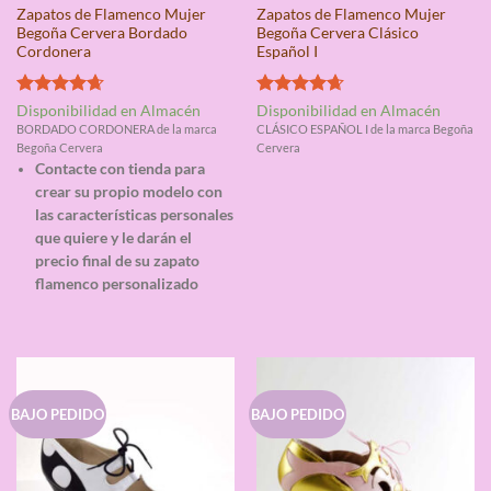
Zapatos de Flamenco Mujer
Zapatos de Flamenco Mujer
Begoña Cervera Bordado
Begoña Cervera Clásico
Cordonera
Español I
Valorado
Valorado
Disponibilidad en Almacén
Disponibilidad en Almacén
con
4.67
con
4.67
BORDADO CORDONERA de la marca
CLÁSICO ESPAÑOL I de la marca Begoña
de 5
de 5
Begoña Cervera
Cervera
Contacte con tienda para
crear su propio modelo con
las características personales
que quiere y le darán el
precio final de su zapato
flamenco personalizado
BAJO PEDIDO
BAJO PEDIDO