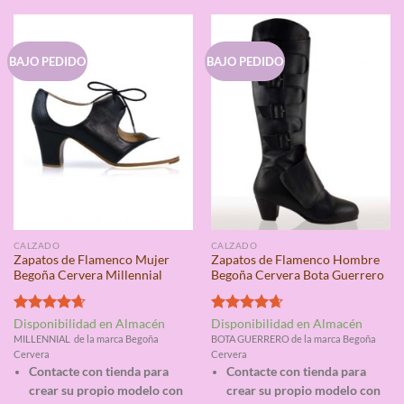
BAJO PEDIDO
BAJO PEDIDO
CALZADO
CALZADO
Zapatos de Flamenco Mujer
Zapatos de Flamenco Hombre
Begoña Cervera Millennial
Begoña Cervera Bota Guerrero
Valorado
Valorado
Disponibilidad en Almacén
Disponibilidad en Almacén
con
4.67
con
4.67
MILLENNIAL de la marca Begoña
BOTA GUERRERO de la marca Begoña
de 5
de 5
Cervera
Cervera
Contacte con tienda para
Contacte con tienda para
crear su propio modelo con
crear su propio modelo con