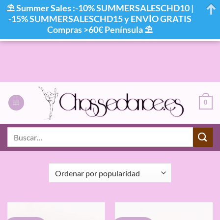
⛱ Summer Sales :-10% SUMMERSALESCHD10 |
-15% SUMMERSALESCHD15 y ENVÍO GRATIS
Compras >60€ Península ⛱
Saltar
al
contenido
0
INICIO
/
COLOR DEL PRODUCTO
/
COCO NEGRO
Buscar
por:
FILTRAR