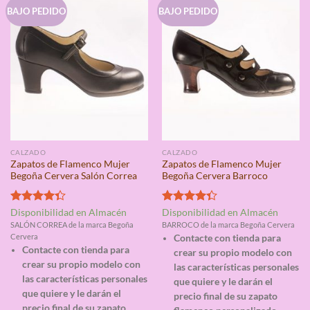
BAJO PEDIDO
BAJO PEDIDO
CALZADO
CALZADO
Zapatos de Flamenco Mujer
Zapatos de Flamenco Mujer
Begoña Cervera Salón Correa
Begoña Cervera Barroco
Valorado
Valorado
Disponibilidad en Almacén
Disponibilidad en Almacén
con
4.33
con
4.33
SALÓN CORREA de la marca Begoña
BARROCO de la marca Begoña Cervera
de 5
de 5
Cervera
Contacte con tienda para
Contacte con tienda para
crear su propio modelo con
crear su propio modelo con
las características personales
las características personales
que quiere y le darán el
que quiere y le darán el
precio final de su zapato
precio final de su zapato