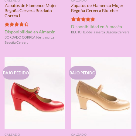
CALZADO
CALZADO
Zapatos de Flamenco Mujer
Zapatos de Flamenco Mujer
Begoña Cervera Bordado
Begoña Cervera Blutcher
Correa I
Valorado
Disponibilidad en Almacén
con
4.67
Valorado
Disponibilidad en Almacén
BLUTCHER de la marca Begoña Cervera
de 5
con
4.33
BORDADO CORREA I de la marca
de 5
Begoña Cervera
BAJO PEDIDO
BAJO PEDIDO
CALZADO
CALZADO