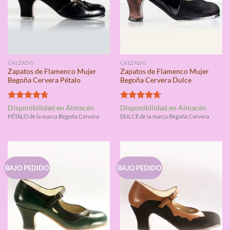
CALZADO
CALZADO
Zapatos de Flamenco Mujer
Zapatos de Flamenco Mujer
Begoña Cervera Pétalo
Begoña Cervera Dulce
Valorado
Valorado
Disponibilidad en Almacén
Disponibilidad en Almacén
con
4.67
con
4.67
PÉTALO de la marca Begoña Cervera
DULCE de la marca Begoña Cervera
de 5
de 5
BAJO PEDIDO
BAJO PEDIDO