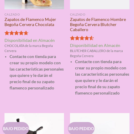
CALZADO
CALZADO
Zapatos de Flamenco Mujer
Zapatos de Flamenco Hombre
Begoña Cervera Chocolata
Begoña Cervera Blutcher
Caballero
Valorado
Disponibilidad en Almacén
con
4.67
Valorado
Disponibilidad en Almacén
CHOCOLATA de la marca Begoña
de 5
con
4.50
Cervera
BLUTCHER CABALLERO de la marca
de 5
Begoña Cervera
Contacte con tienda para
Contacte con tienda para
crear su propio modelo con
crear su propio modelo con
las características personales
las características personales
que quiere y le darán el
que quiere y le darán el
precio final de su zapato
precio final de su zapato
flamenco personalizado
flamenco personalizado
BAJO PEDIDO
BAJO PEDIDO