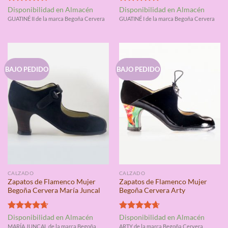
Valorado
Valorado
Disponibilidad en Almacén
Disponibilidad en Almacén
con
4.67
con
5.00
GUATINÉ II de la marca Begoña Cervera
GUATINÉ I de la marca Begoña Cervera
de 5
de 5
BAJO PEDIDO
BAJO PEDIDO
CALZADO
CALZADO
Zapatos de Flamenco Mujer
Zapatos de Flamenco Mujer
Begoña Cervera María Juncal
Begoña Cervera Arty
Valorado
Valorado
Disponibilidad en Almacén
Disponibilidad en Almacén
con
4.67
con
4.67
MARÍA JUNCAL de la marca Begoña
ARTY de la marca Begoña Cervera