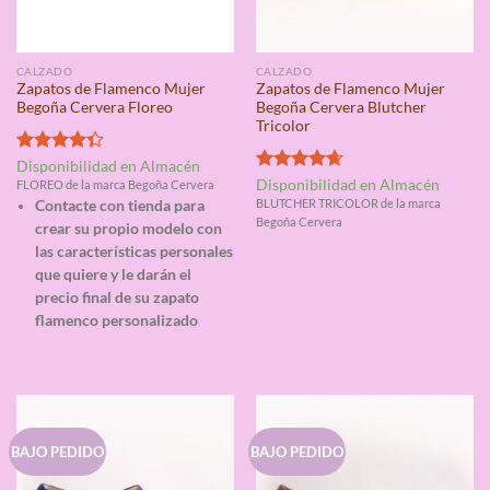
CALZADO
CALZADO
Zapatos de Flamenco Mujer
Zapatos de Flamenco Mujer
Begoña Cervera Floreo
Begoña Cervera Blutcher
Tricolor
Valorado
Disponibilidad en Almacén
con
4.33
Valorado
Disponibilidad en Almacén
FLOREO de la marca Begoña Cervera
de 5
con
4.67
BLUTCHER TRICOLOR de la marca
Contacte con tienda para
de 5
Begoña Cervera
crear su propio modelo con
las características personales
que quiere y le darán el
precio final de su zapato
flamenco personalizado
BAJO PEDIDO
BAJO PEDIDO