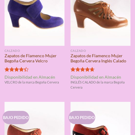
CALZADO
CALZADO
Zapatos de Flamenco Mujer
Zapatos de Flamenco Mujer
Begoña Cervera Velcro
Begoña Cervera Inglés Calado
Valorado
Valorado
Disponibilidad en Almacén
Disponibilidad en Almacén
con
4.33
con
4.67
VELCRO de la marca Begoña Cervera
INGLÉS CALADO de la marca Begoña
de 5
de 5
Cervera
BAJO PEDIDO
BAJO PEDIDO