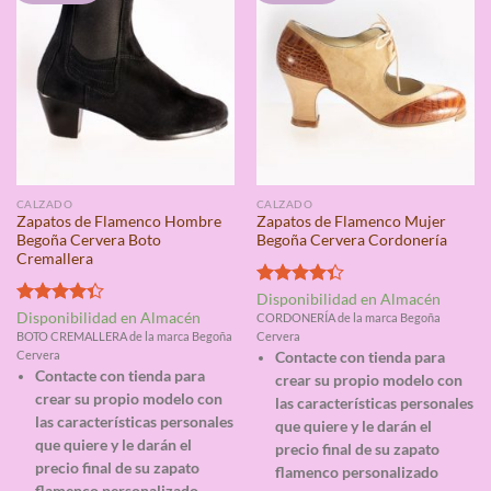
CALZADO
CALZADO
Zapatos de Flamenco Hombre
Zapatos de Flamenco Mujer
Begoña Cervera Boto
Begoña Cervera Cordonería
Cremallera
Valorado
Disponibilidad en Almacén
con
4.33
Valorado
Disponibilidad en Almacén
CORDONERÍA de la marca Begoña
de 5
con
4.33
BOTO CREMALLERA de la marca Begoña
Cervera
de 5
Cervera
Contacte con tienda para
Contacte con tienda para
crear su propio modelo con
crear su propio modelo con
las características personales
las características personales
que quiere y le darán el
que quiere y le darán el
precio final de su zapato
precio final de su zapato
flamenco personalizado