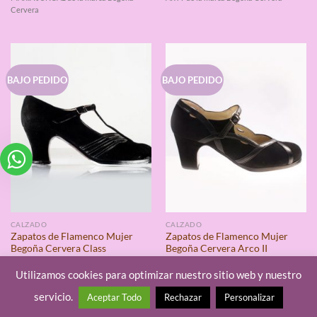
de 5
de 5
Cervera
BAJO PEDIDO
BAJO PEDIDO
CALZADO
CALZADO
Zapatos de Flamenco Mujer
Zapatos de Flamenco Mujer
Begoña Cervera Class
Begoña Cervera Arco II
Utilizamos cookies para optimizar nuestro sitio web y nuestro
Valorado
Valorado
Disponibilidad en Almacén
Disponibilidad en Almacén
servicio.
con
4.33
con
4.67
Aceptar Todo
Rechazar
Personalizar
CLASS de la marca Begoña Cervera
ARCO II de la marca Begoña Cervera
de 5
de 5