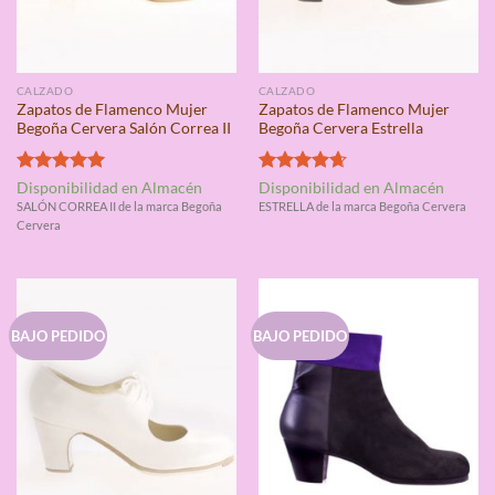
CALZADO
CALZADO
Zapatos de Flamenco Mujer
Zapatos de Flamenco Mujer
Begoña Cervera Salón Correa II
Begoña Cervera Estrella
Valorado
Valorado
Disponibilidad en Almacén
Disponibilidad en Almacén
con
5.00
con
4.67
SALÓN CORREA II de la marca Begoña
ESTRELLA de la marca Begoña Cervera
de 5
de 5
Cervera
BAJO PEDIDO
BAJO PEDIDO