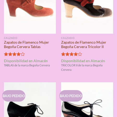
CALZADO
CALZADO
Zapatos de Flamenco Mujer
Zapatos de Flamenco Mujer
Begoña Cervera Tablas
Begoña Cervera Tricolor II
Valorado
Valorado
Disponibilidad en Almacén
Disponibilidad en Almacén
con
4.00
con
4.00
TABLAS de la marca Begoña Cervera
TRICOLOR II de la marca Begoña
de 5
de 5
Cervera
BAJO PEDIDO
BAJO PEDIDO