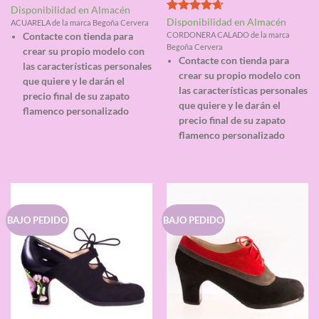
Valorado
Disponibilidad en Almacén
con
4.67
Valorado
Disponibilidad en Almacén
ACUARELA de la marca Begoña Cervera
de 5
con
4.67
CORDONERA CALADO de la marca
Contacte con tienda para
de 5
Begoña Cervera
crear su propio modelo con
Contacte con tienda para
las características personales
crear su propio modelo con
que quiere y le darán el
las características personales
precio final de su zapato
que quiere y le darán el
flamenco personalizado
precio final de su zapato
flamenco personalizado
BAJO PEDIDO
BAJO PEDIDO