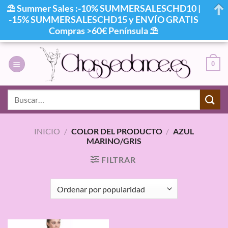
⛱ Summer Sales :-10% SUMMERSALESCHD10 |
-15% SUMMERSALESCHD15 y ENVÍO GRATIS
Compras >60€ Península ⛱
Saltar
al
0
contenido
Buscar
por:
INICIO
/
COLOR DEL PRODUCTO
/
AZUL
MARINO/GRIS
FILTRAR