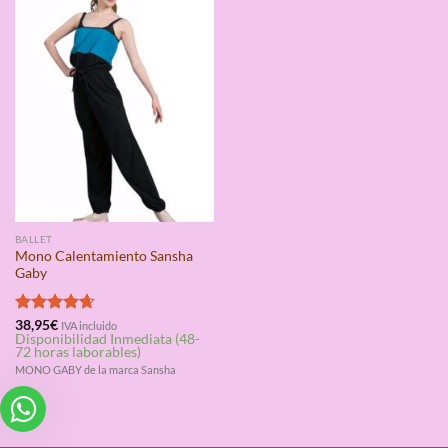
BALLET
Mono Calentamiento Sansha
Gaby
Valorado
38,95
€
IVA incluido
Disponibilidad Inmediata (48-
con
4.67
72 horas laborables)
de 5
MONO GABY de la marca Sansha