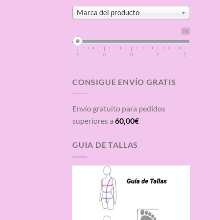
Marca del producto
0€
0
0
0
0
0
CONSIGUE ENVÍO GRATIS
Envío gratuito para pedidos
superiores a
60,00
€
GUIA DE TALLAS