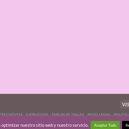
FRECUENTES
CATÁLOGOS
TABLAS DE TALLAS
AVISO LEGAL
POLITIC
 optimizar nuestro sitio web y nuestro servicio.
Aceptar Todo
R
TOS
|
DERECHO DE DESISTIMIENTO |
FORMULARIO DE DESISTIMIENTO