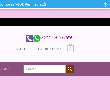
mpras >60€ Península ⛱
722 18 56 99
0
ACCEDER
CARRITO /
0,00
€
Buscar
RCAS
por: