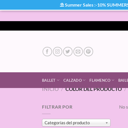
⛱ Summer Sales :-10% SUMMER
Saltar
al
contenido
BALLET
CALZADO
FLAMENCO
BAIL
INICIO
/
COLOR DEL PRODUCTO
/
FILTRAR POR
No s
Categorías del producto