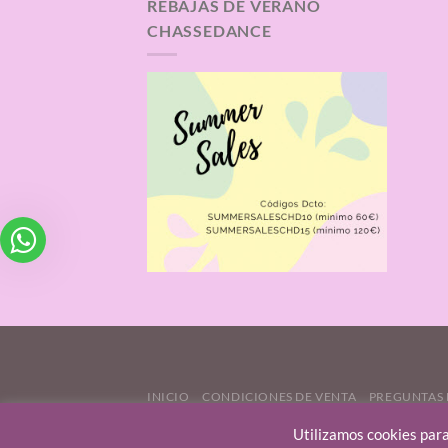
REBAJAS DE VERANO
CHASSEDANCE
INICIO
CONDICIONES DE VENTA
PREGUNTAS 
CONTÁCTANOS
Utilizamos cookies para
QUIENES SOMOS
|
CÓMO SELECCIONAMOS PRODUC