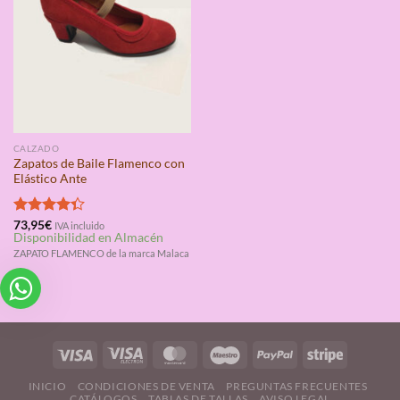
CALZADO
Zapatos de Baile Flamenco con
Elástico Ante
Valorado
73,95
€
IVA incluido
Disponibilidad en Almacén
con
4.33
de 5
ZAPATO FLAMENCO de la marca Malaca
INICIO
CONDICIONES DE VENTA
PREGUNTAS FRECUENTES
CATÁLOGOS
TABLAS DE TALLAS
AVISO LEGAL