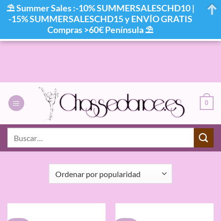
⛱ Summer Sales :-10% SUMMERSALESCHD10 |
-15% SUMMERSALESCHD15 y ENVÍO GRATIS
Compras >60€ Península ⛱
Saltar
al
contenido
0
INICIO
/
COLOR DEL PRODUCTO
/
648
Buscar
por:
FILTRAR