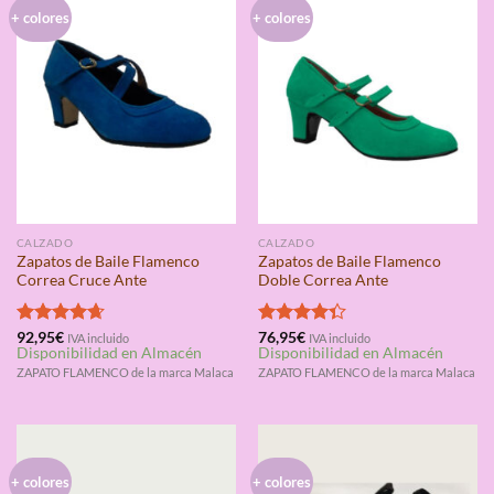
+ colores
+ colores
CALZADO
CALZADO
Zapatos de Baile Flamenco
Zapatos de Baile Flamenco
Correa Cruce Ante
Doble Correa Ante
Valorado
92,95
€
Valorado
76,95
€
IVA incluido
IVA incluido
Disponibilidad en Almacén
Disponibilidad en Almacén
con
4.67
con
4.33
de 5
de 5
ZAPATO FLAMENCO de la marca Malaca
ZAPATO FLAMENCO de la marca Malaca
+ colores
+ colores