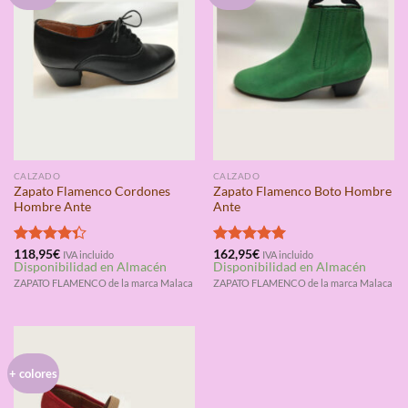
CALZADO
CALZADO
Zapato Flamenco Cordones
Zapato Flamenco Boto Hombre
Hombre Ante
Ante
Valorado
118,95
€
Valorado
162,95
€
IVA incluido
IVA incluido
Disponibilidad en Almacén
Disponibilidad en Almacén
con
4.33
con
5.00
de 5
de 5
ZAPATO FLAMENCO de la marca Malaca
ZAPATO FLAMENCO de la marca Malaca
+ colores