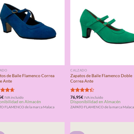
ZADO
CALZADO
tos de Baile Flamenco Correa
Zapatos de Baile Flamenco Doble
e Ante
Correa Ante
rado
5
€
Valorado
76,95
€
IVA incluido
IVA incluido
onibilidad en Almacén
Disponibilidad en Almacén
4.67
con
4.33
de 5
TO FLAMENCO de la marca Malaca
ZAPATO FLAMENCO de la marca Malac