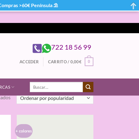
mpras >60€ Península ⛱
722 18 56 99
0
ACCEDER
CARRITO /
0,00
€
Buscar
RCAS
por:
Ordenado
tados
por
popularidad
+ colores