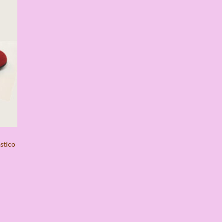
stico
a