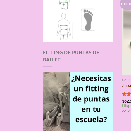
+ colo
FITTING DE PUNTAS DE
BALLET
CAL
Zapa
Valo
162,
Disp
con
de 5
ZAPA