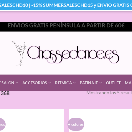
SALESCHD10 | -15% SUMMERSALESCHD15 y ENVÍO GRATIS Co
ENVIOS GRATIS PENÍNSULA A PARTIR DE 60€
E SALÓN
ACCESORIOS
RÍTMICA
PATINAJE
OUTLET
MA
Mostrando los 5 resul
368
res
+ colores