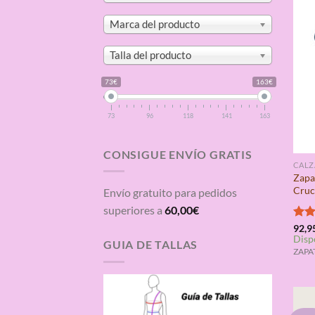
Marca del producto
Talla del producto
73€
163€
73
96
118
141
163
CONSIGUE ENVÍO GRATIS
CAL
Zapa
Cruc
Envío gratuito para pedidos
superiores a
60,00
€
Valo
92,9
Disp
con
GUIA DE TALLAS
de 5
ZAPA