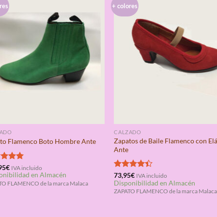
res
+ colores
ZADO
CALZADO
Zapatos de Baile Flamenco con Elá
to Flamenco Boto Hombre Ante
Ante
rado
95
€
IVA incluido
onibilidad en Almacén
5.00
Valorado
73,95
€
IVA incluido
Disponibilidad en Almacén
con
4.33
TO FLAMENCO de la marca Malaca
de 5
ZAPATO FLAMENCO de la marca Malac