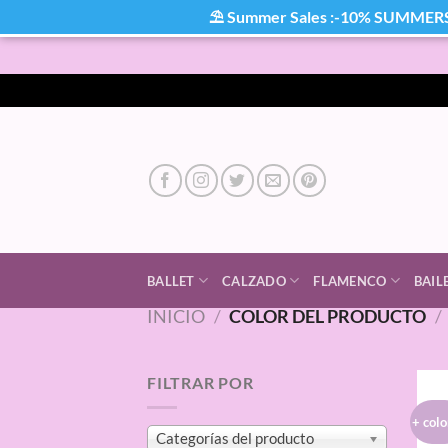
⛱ Summer Sales :-10% SUMMER
Saltar
al
contenido
BALLET
CALZADO
FLAMENCO
BAIL
INICIO
/
COLOR DEL PRODUCTO
/
FILTRAR POR
+ colo
Categorías del producto