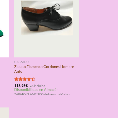
CALZADO
Zapato Flamenco Cordones Hombre
Ante
Valorado
118,95
€
IVA incluido
Disponibilidad en Almacén
con
4.33
de 5
a
ZAPATO FLAMENCO de la marca Malaca