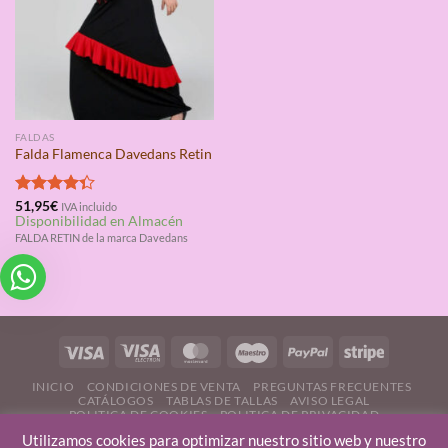
FALDAS
Falda Flamenca Davedans Retin
Valorado
51,95
€
IVA incluido
Disponibilidad en Almacén
con
4.33
de 5
FALDA RETIN de la marca Davedans
INICIO
CONDICIONES DE VENTA
PREGUNTAS FRECUENTES
CATÁLOGOS
TABLAS DE TALLAS
AVISO LEGAL
POLITICA DE COOKIES
POLITICA DE PRIVACIDAD
CONTÁCTANOS
Utilizamos cookies para optimizar nuestro sitio web y nuestro