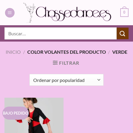
Saltar
al
0
contenido
Buscar
por:
INICIO
/
COLOR VOLANTES DEL PRODUCTO
/
VERDE
FILTRAR
BAJO PEDIDO