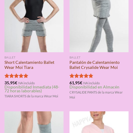
BALLET
BALLET
Short Calentamiento Ballet
Pantalón de Calentamiento
Wear Moi Tiara
Ballet Crysalide Wear Moi
Valorado
35,95
€
Valorado
61,95
€
IVA incluido
IVA incluido
Disponibilidad Inmediata (48-
Disponibilidad en Almacén
con
5.00
con
4.75
72 horas laborables)
de 5
de 5
CRYSALIDE PANTS de la marca Wear
TIARA SHORTS de la marca Wear Moi
Moi