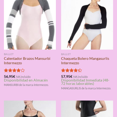
BALLET
BALLET
Calentador Brazos Mansurbi
Chaqueta Bolero Mangasurlis
Intermezzo
Intermezzo
Valorado
56,95
€
Valorado
57,95
€
IVA incluido
IVA incluido
Disponibilidad en Almacén
Disponibilidad Inmediata (48-
con
4.00
con
4.33
72 horas laborables)
de 5
de 5
MANSURBI de la marca Intermezzo.
MANGASURLIS de la marca Intermezzo.