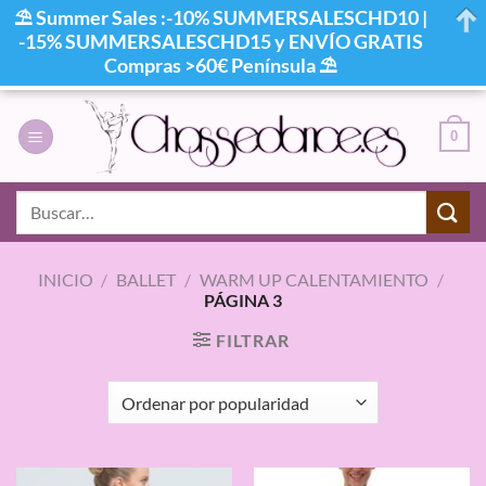
⛱ Summer Sales :-10% SUMMERSALESCHD10 |
-15% SUMMERSALESCHD15 y ENVÍO GRATIS
Compras >60€ Península ⛱
Saltar
al
0
contenido
Buscar
por:
INICIO
/
BALLET
/
WARM UP CALENTAMIENTO
/
PÁGINA 3
FILTRAR