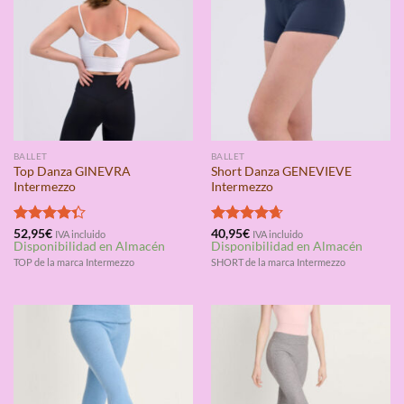
BALLET
BALLET
Top Danza GINEVRA
Short Danza GENEVIEVE
Intermezzo
Intermezzo
Valorado
52,95
€
Valorado
40,95
€
IVA incluido
IVA incluido
Disponibilidad en Almacén
Disponibilidad en Almacén
con
4.33
con
4.67
de 5
de 5
TOP de la marca Intermezzo
SHORT de la marca Intermezzo