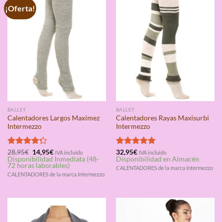
¡Oferta!
BALLET
BALLET
Calentadores Largos Maximez
Calentadores Rayas Maxisurbi
Intermezzo
Intermezzo
El
El
Valorado
28,95
€
14,95
€
Valorado
32,95
€
IVA incluido
IVA incluido
precio
precio
Disponibilidad Inmediata (48-
Disponibilidad en Almacén
con
4.25
con
5.00
original
actual
72 horas laborables)
de 5
de 5
CALENTADORES de la marca Intermezzo
era:
es:
CALENTADORES de la marca Intermezzo
28,95€.
14,95€.