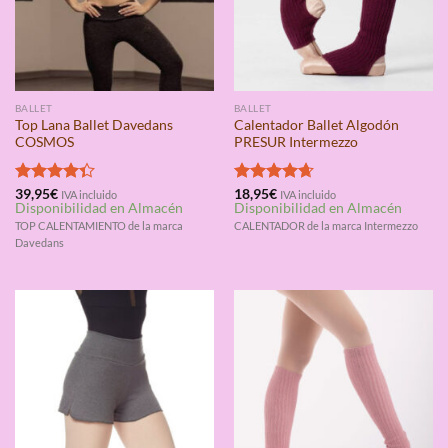
BALLET
BALLET
Top Lana Ballet Davedans
Calentador Ballet Algodón
COSMOS
PRESUR Intermezzo
Valorado
39,95
€
Valorado
18,95
€
IVA incluido
IVA incluido
Disponibilidad en Almacén
Disponibilidad en Almacén
con
4.33
con
4.67
de 5
de 5
TOP CALENTAMIENTO de la marca
CALENTADOR de la marca Intermezzo
Davedans