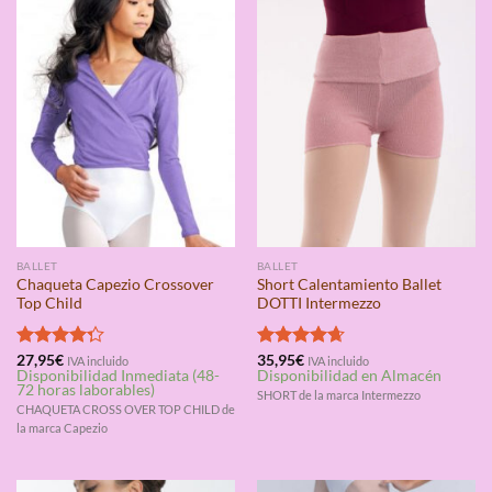
BALLET
BALLET
Chaqueta Capezio Crossover
Short Calentamiento Ballet
Top Child
DOTTI Intermezzo
Valorado
27,95
€
Valorado
35,95
€
IVA incluido
IVA incluido
Disponibilidad Inmediata (48-
Disponibilidad en Almacén
con
4.25
con
4.67
72 horas laborables)
de 5
de 5
SHORT de la marca Intermezzo
CHAQUETA CROSS OVER TOP CHILD de
la marca Capezio