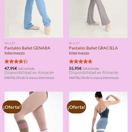
BALLET
BALLET
Pantalón Ballet GENARA
Pantalón Ballet GRACIELA
Intermezzo
Intermezzo
Valorado
47,95
€
Valorado
55,95
€
IVA incluido
IVA incluido
Disponibilidad en Almacén
Disponibilidad en Almacén
con
4.33
con
4.67
de 5
de 5
PANTALÓN de la marca Intermezzo
PANTALÓN de la marca Intermezzo
¡Oferta!
¡Oferta!