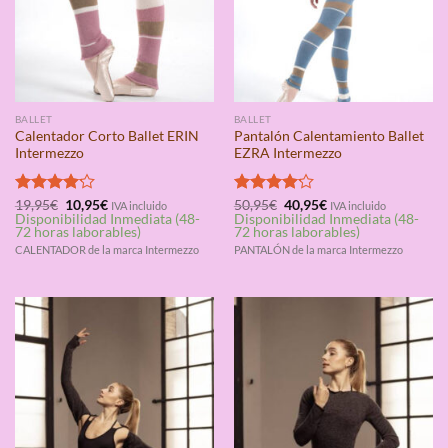
BALLET
BALLET
Calentador Corto Ballet ERIN
Pantalón Calentamiento Ballet
Intermezzo
EZRA Intermezzo
El
El
El
El
Valorado
19,95
€
10,95
€
Valorado
50,95
€
40,95
€
IVA incluido
IVA incluido
precio
precio
precio
precio
Disponibilidad Inmediata (48-
Disponibilidad Inmediata (48-
con
4.17
con
4.17
original
actual
original
actual
72 horas laborables)
72 horas laborables)
de 5
de 5
era:
es:
era:
es:
CALENTADOR de la marca Intermezzo
PANTALÓN de la marca Intermezzo
19,95€.
10,95€.
50,95€.
40,95€.