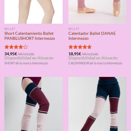
BALLET
BALLET
Short Calentamiento Ballet
Calentador Ballet DANAE
PANBLUSHORT Intermezzo
Intermezzo
Valorado
34,95
€
Valorado
18,95
€
IVA incluido
IVA incluido
Disponibilidad en Almacén
Disponibilidad en Almacén
con
4.00
con
4.67
de 5
de 5
SHORT de la marca Intermezzo
CALENTADOR de la marca Intermezzo