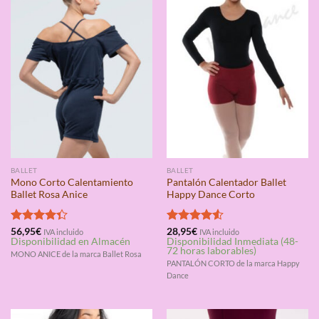
BALLET
BALLET
Mono Corto Calentamiento
Pantalón Calentador Ballet
Ballet Rosa Anice
Happy Dance Corto
Valorado
56,95
€
Valorado
28,95
€
IVA incluido
IVA incluido
Disponibilidad en Almacén
Disponibilidad Inmediata (48-
con
4.33
con
4.50
72 horas laborables)
de 5
de 5
MONO ANICE de la marca Ballet Rosa
PANTALÓN CORTO de la marca Happy
Dance