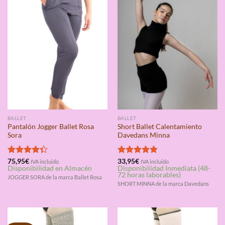
BALLET
BALLET
Pantalón Jogger Ballet Rosa
Short Ballet Calentamiento
Sora
Davedans Minna
Valorado
75,95
€
Valorado
33,95
€
IVA incluido
IVA incluido
Disponibilidad en Almacén
Disponibilidad Inmediata (48-
con
4.33
con
4.80
72 horas laborables)
de 5
de 5
JOGGER SORA de la marca Ballet Rosa
SHORT MINNA de la marca Davedans