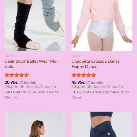
BALLET
BALLET
Calentador Ballet Wear Moi
Chaqueta Cruzada Danza
Izalia
Happy Dance
Valorado
20,95
€
Valorado
45,95
€
IVA incluido
IVA incluido
Disponibilidad en Almacén
Disponibilidad en Almacén
con
4.50
con
4.75
de 5
de 5
CALENTADORES IZALIA de la marca
CHAQUETA DANZA de la marca Happy
Wear Moi
Dance