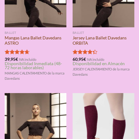
BALLET
BALLET
Mangas Lana Ballet Davedans
Jersey Lana Ballet Davedans
ASTRO
ORBITA
Valorado
39,95
€
Valorado
60,95
€
IVA incluido
IVA incluido
Disponibilidad Inmediata (48-
Disponibilidad en Almacén
con
4.67
con
4.33
72 horas laborables)
de 5
de 5
JERSEY CALENTAMIENTO de la marca
MANGAS CALENTAMIENTO de la marca
Davedans
Davedans