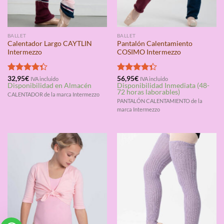
BALLET
BALLET
Calentador Largo CAYTLIN
Pantalón Calentamiento
Intermezzo
COSIMO Intermezzo
Valorado
32,95
€
Valorado
56,95
€
IVA incluido
IVA incluido
Disponibilidad en Almacén
Disponibilidad Inmediata (48-
con
4.33
con
4.33
72 horas laborables)
de 5
de 5
CALENTADOR de la marca Intermezzo
PANTALÓN CALENTAMIENTO de la
marca Intermezzo