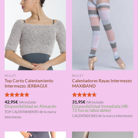
BALLET
BALLET
Top Corto Calentamiento
Calentadores Rayas Intermezzo
Intermezzo JERBAGUI
MAXIBAND
Valorado
42,95
€
Valorado
31,95
€
IVA incluido
IVA incluido
Disponibilidad en Almacén
Disponibilidad Inmediata (48-
con
5.00
con
4.67
72 horas laborables)
de 5
de 5
TOP CALENTAMIENTO de la marca
CALENTADORES de la marca Intermezzo
Intermezzo