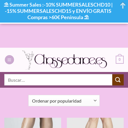
⛱ Summer Sales :-10% SUMMERSALESCHD10 |
-15% SUMMERSALESCHD15 y ENVÍO GRATIS
Compras >60€ Península ⛱
Saltar
al
contenido
0
INICIO
/
ANCHO DEL PRODUCTO
/
XXXX
Buscar
por:
FILTRAR