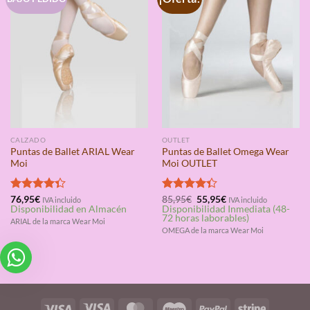
CALZADO
OUTLET
Puntas de Ballet ARIAL Wear
Puntas de Ballet Omega Wear
Moi
Moi OUTLET
El
El
Valorado
76,95
€
Valorado
85,95
€
55,95
€
IVA incluido
IVA incluido
precio
precio
Disponibilidad en Almacén
Disponibilidad Inmediata (48-
con
4.33
con
4.33
original
actual
72 horas laborables)
de 5
de 5
ARIAL de la marca Wear Moi
era:
es:
OMEGA de la marca Wear Moi
85,95€.
55,95€.