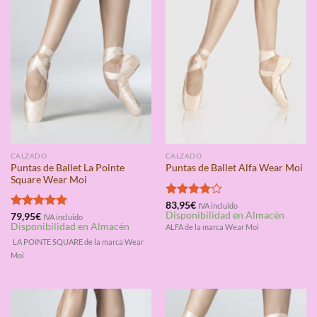
CALZADO
CALZADO
Puntas de Ballet La Pointe
Puntas de Ballet Alfa Wear Moi
Square Wear Moi
Valorado
83,95
€
IVA incluido
Disponibilidad en Almacén
con
4.00
Valorado
79,95
€
IVA incluido
Disponibilidad en Almacén
de 5
con
5.00
ALFA de la marca Wear Moi
de 5
LA POINTE SQUARE de la marca Wear
Moi