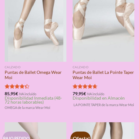
CALZADO
CALZADO
Puntas de Ballet Omega Wear
Puntas de Ballet La Pointe Taper
Moi
Wear Moi
Valorado
85,95
€
Valorado
79,95
€
IVA incluido
IVA incluido
Disponibilidad Inmediata (48-
Disponibilidad en Almacén
con
4.33
con
4.67
72 horas laborables)
de 5
de 5
LA POINTE TAPER de la marca Wear Moi
OMEGA de la marca Wear Moi
¡Oferta!
BAJO PEDIDO