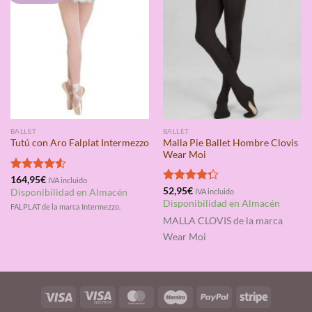
BALLET
BALLET
Malla Pie Ballet Hombre Clovis
Tutú con Aro Falplat Intermezzo
Wear Moi
Valorado
164,95
€
IVA incluido
con
4.50
Valorado
52,95
€
Disponibilidad en Almacén
IVA incluido
de 5
con
4.25
Disponibilidad en Almacén
FALPLAT de la marca Intermezzo.
de 5
MALLA CLOVIS
de la marca
Wear Moi