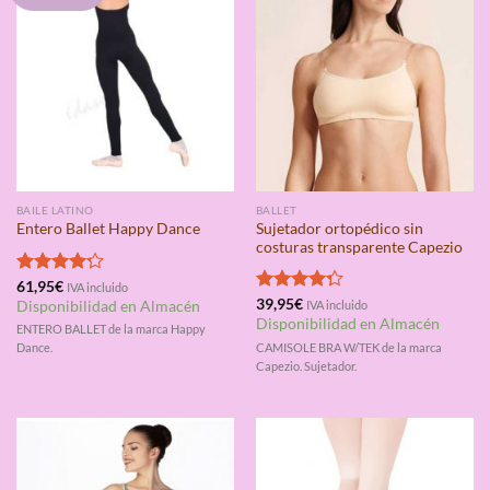
BAILE LATINO
BALLET
Sujetador ortopédico sin
Entero Ballet Happy Dance
costuras transparente Capezio
Valorado
61,95
€
IVA incluido
con
4.20
Valorado
39,95
€
Disponibilidad en Almacén
IVA incluido
de 5
con
4.25
Disponibilidad en Almacén
ENTERO BALLET de la marca Happy
de 5
CAMISOLE BRA W/TEK de la marca
Dance.
Capezio. Sujetador.