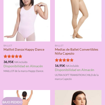
BALLET
BALLET
Medias de Ballet Convertibles
Maillot Danza Happy Dance
Niña Capezio
Valorado
36,95
€
IVA incluido
con
4.75
Valorado
16,95
€
Disponibilidad en Almacén
IVA incluido
de 5
con
4.75
Disponibilidad en Almacén
MAILLOT de la marca Happy Dance.
de 5
ULTRA SOFT TRANSITION CHILD de la
marca Capezio
BAJO PEDIDO