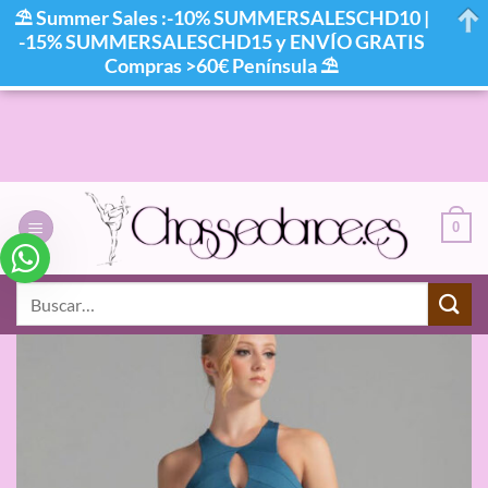
⛱ Summer Sales :-10% SUMMERSALESCHD10 |
-15% SUMMERSALESCHD15 y ENVÍO GRATIS
Compras >60€ Península ⛱
Saltar
al
contenido
0
Buscar
por: