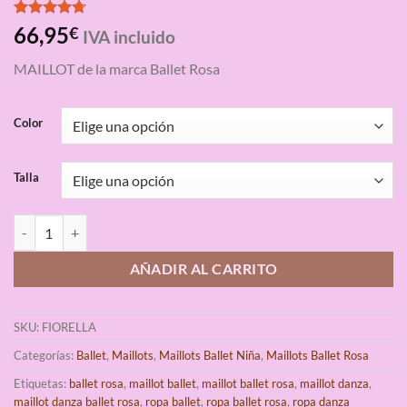
Valorado
3
66,95
€
IVA incluido
con
4.67
de 5 en
MAILLOT de la marca Ballet Rosa
base a
valoraciones
de clientes
Color
Talla
Maillot Ballet Rosa FIORELLA cantidad
AÑADIR AL CARRITO
SKU:
FIORELLA
Categorías:
Ballet
,
Maillots
,
Maillots Ballet Niña
,
Maillots Ballet Rosa
Etiquetas:
ballet rosa
,
maillot ballet
,
maillot ballet rosa
,
maillot danza
,
maillot danza ballet rosa
,
ropa ballet
,
ropa ballet rosa
,
ropa danza