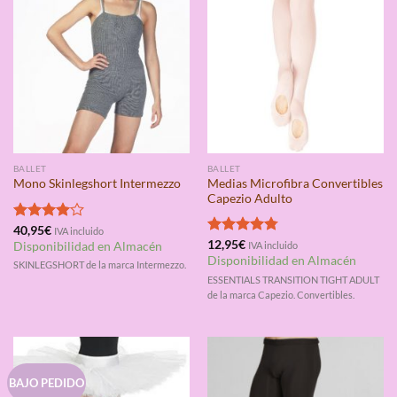
BALLET
BALLET
Medias Microfibra Convertibles
Mono Skinlegshort Intermezzo
Capezio Adulto
Valorado
40,95
€
IVA incluido
con
4.00
Valorado
12,95
€
Disponibilidad en Almacén
IVA incluido
de 5
con
4.75
Disponibilidad en Almacén
SKINLEGSHORT de la marca Intermezzo.
de 5
ESSENTIALS TRANSITION TIGHT ADULT
de la marca Capezio. Convertibles.
BAJO PEDIDO