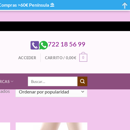
mpras >60€ Península ⛱
722 18 56 99
0
ACCEDER
CARRITO /
0,00
€
Buscar
RCAS
por:
Ordenado
tados
por
popularidad