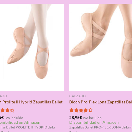
ZADO
CALZADO
 Prolite II Hybrid Zapatillas Ballet
Bloch Pro-Flex Lona Zapatillas Bal
rado
5
€
Valorado
28,95
€
IVA incluido
IVA incluido
onibilidad en Almacén
Disponibilidad en Almacén
4.33
con
4.33
de 5
illas Ballet PROLITE II HYBRID de la
Zapatillas Ballet PRO-FLEX LONA de la 