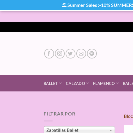
⛱ Summer Sales :-10% SUMMER
Saltar
al
contenido
BALLET
CALZADO
FLAMENCO
BAIL
FILTRAR POR
Blo
Zapatillas Ballet