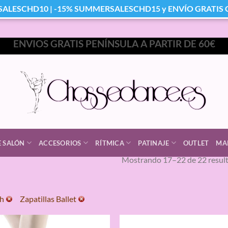
SALESCHD10 | -15% SUMMERSALESCHD15 y ENVÍO GRATIS Co
ENVIOS GRATIS PENÍNSULA A PARTIR DE 60€
E SALÓN
ACCESORIOS
RÍTMICA
PATINAJE
OUTLET
MA
Mostrando 17–22 de 22 resul
ch
Zapatillas Ballet