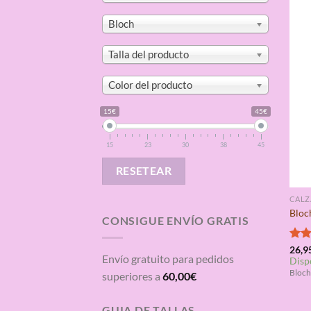
Bloch
Talla del producto
Color del producto
15€
45€
15
23
30
38
45
RESETEAR
CAL
Bloch
CONSIGUE ENVÍO GRATIS
Valo
26,9
Envío gratuito para pedidos
Disp
con
de 5
Bloch 
superiores a
60,00
€
GUIA DE TALLAS