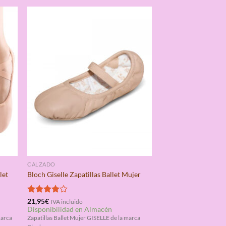
CALZADO
let
Bloch Giselle Zapatillas Ballet Mujer
Valorado
21,95
€
IVA incluido
Disponibilidad en Almacén
con
4.00
de 5
marca
Zapatillas Ballet Mujer GISELLE de la marca