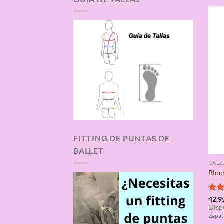
FITTING DE PUNTAS DE
BALLET
CAL
Bloch
Valo
42,9
Disp
con
de 5
Zapat