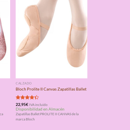
CALZADO
Bloch Prolite II Canvas Zapatillas Ballet
Valorado
22,95
€
IVA incluido
Disponibilidad en Almacén
con
4.33
de 5
rca
Zapatillas Ballet PROLITE II CANVAS de la
marca Bloch