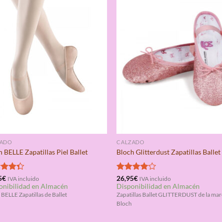
ZADO
CALZADO
 BELLE Zapatillas Piel Ballet
Bloch Glitterdust Zapatillas Ballet
rado
5
€
Valorado
26,95
€
IVA incluido
IVA incluido
onibilidad en Almacén
Disponibilidad en Almacén
4.33
con
4.00
de 5
BELLE Zapatillas de Ballet
Zapatillas Ballet GLITTERDUST de la ma
Bloch